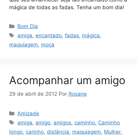
mágica de todas as fadas. Tenha um bom dia!
Categorias
Bom Dia
Tags
amiga
,
encantado
,
fadas
,
mágica
,
maquiagem
,
moça
Acompanhar um amigo
29 de abril de 2012
Por
Rosane
Categorias
Amizade
Tags
amiga
,
amigo
,
amigos
,
caminho
,
Caminho
longo
,
carinho
,
distância
,
maquiagem
,
Mulher
,