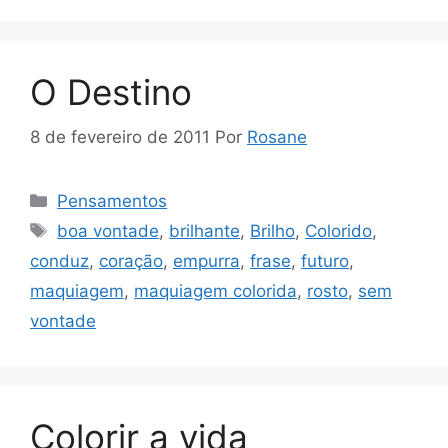
O Destino
8 de fevereiro de 2011
Por
Rosane
Categorias
Pensamentos
Tags
boa vontade
,
brilhante
,
Brilho
,
Colorido
,
conduz
,
coração
,
empurra
,
frase
,
futuro
,
maquiagem
,
maquiagem colorida
,
rosto
,
sem
vontade
Colorir a vida