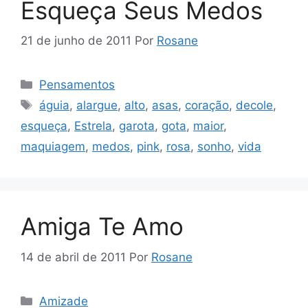
Esqueça Seus Medos
21 de junho de 2011
Por
Rosane
Categorias
Pensamentos
Tags
águia
,
alargue
,
alto
,
asas
,
coração
,
decole
,
esqueça
,
Estrela
,
garota
,
gota
,
maior
,
maquiagem
,
medos
,
pink
,
rosa
,
sonho
,
vida
Amiga Te Amo
14 de abril de 2011
Por
Rosane
Categorias
Amizade