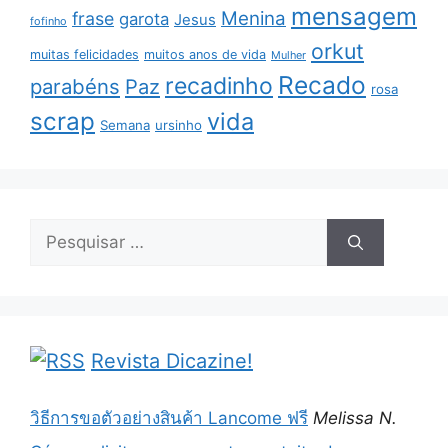
mensagem
Menina
frase
garota
Jesus
fofinho
orkut
muitas felicidades
muitos anos de vida
Mulher
Recado
recadinho
parabéns
Paz
rosa
scrap
vida
Semana
ursinho
Pesquisar
por:
Revista Dicazine!
วิธีการขอตัวอย่างสินค้า Lancome ฟรี
Melissa N.