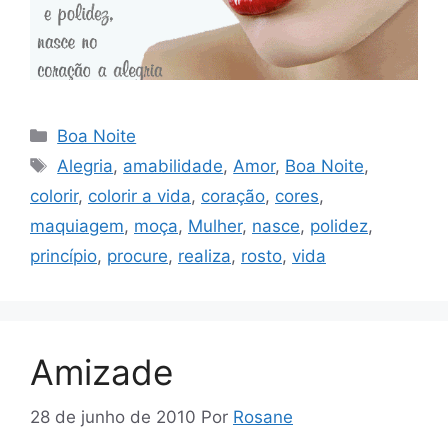
Categorias
Boa Noite
Tags
Alegria
,
amabilidade
,
Amor
,
Boa Noite
,
colorir
,
colorir a vida
,
coração
,
cores
,
maquiagem
,
moça
,
Mulher
,
nasce
,
polidez
,
princípio
,
procure
,
realiza
,
rosto
,
vida
Amizade
28 de junho de 2010
Por
Rosane