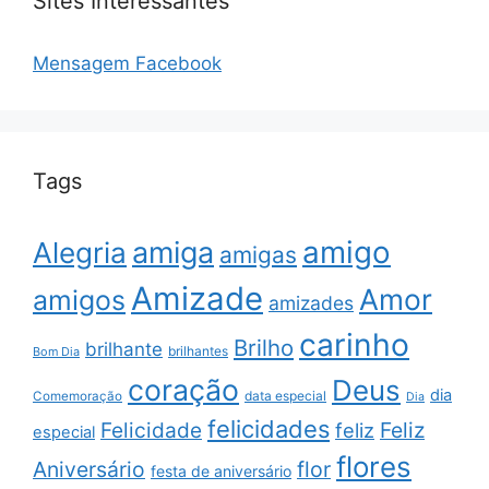
Sites Interessantes
Mensagem Facebook
Tags
amigo
amiga
Alegria
amigas
Amizade
Amor
amigos
amizades
carinho
Brilho
brilhante
brilhantes
Bom Dia
coração
Deus
dia
data especial
Comemoração
Dia
felicidades
Feliz
Felicidade
feliz
especial
flores
Aniversário
flor
festa de aniversário