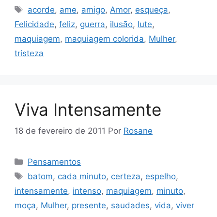
Tags
acorde
,
ame
,
amigo
,
Amor
,
esqueça
,
Felicidade
,
feliz
,
guerra
,
ilusão
,
lute
,
maquiagem
,
maquiagem colorida
,
Mulher
,
tristeza
Viva Intensamente
18 de fevereiro de 2011
Por
Rosane
Categorias
Pensamentos
Tags
batom
,
cada minuto
,
certeza
,
espelho
,
intensamente
,
intenso
,
maquiagem
,
minuto
,
moça
,
Mulher
,
presente
,
saudades
,
vida
,
viver