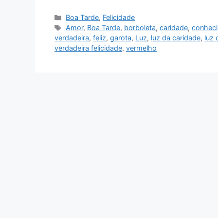
Categorias
Boa Tarde
,
Felicidade
Tags
Amor
,
Boa Tarde
,
borboleta
,
caridade
,
conhec
verdadeira
,
feliz
,
garota
,
Luz
,
luz da caridade
,
luz
verdadeira felicidade
,
vermelho