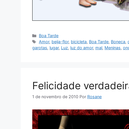
Categorias
Boa Tarde
Tags
Amor
,
beija-flor
,
bicicleta
,
Boa Tarde
,
Boneca
,
garotas
,
lugar
,
Luz
,
luz do amor
,
mal
,
Meninas
,
on
Felicidade verdadei
1 de novembro de 2010
Por
Rosane