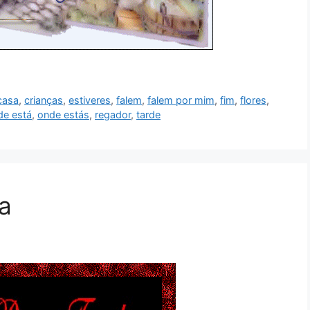
casa
,
crianças
,
estiveres
,
falem
,
falem por mim
,
fim
,
flores
,
de está
,
onde estás
,
regador
,
tarde
ra