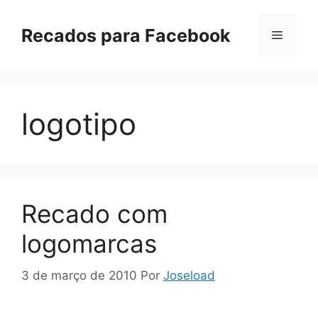
Pular
para
Recados para Facebook
Menu
o
conteúdo
logotipo
Recado com
logomarcas
3 de março de 2010
Por
Joseload