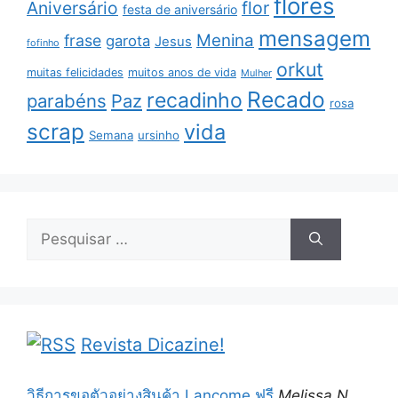
flores
Aniversário
flor
festa de aniversário
mensagem
Menina
frase
garota
Jesus
fofinho
orkut
muitas felicidades
muitos anos de vida
Mulher
Recado
recadinho
parabéns
Paz
rosa
scrap
vida
Semana
ursinho
Pesquisar
por:
Revista Dicazine!
วิธีการขอตัวอย่างสินค้า Lancome ฟรี
Melissa N.