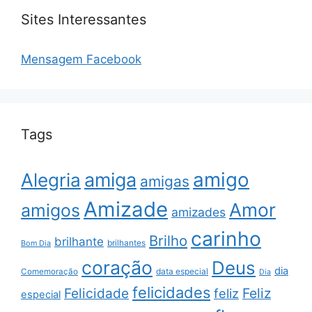
Sites Interessantes
Mensagem Facebook
Tags
amigo
amiga
Alegria
amigas
Amizade
Amor
amigos
amizades
carinho
Brilho
brilhante
brilhantes
Bom Dia
coração
Deus
dia
data especial
Comemoração
Dia
felicidades
Feliz
Felicidade
feliz
especial