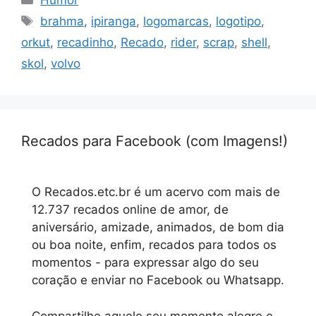
Humor
Tags
brahma
,
ipiranga
,
logomarcas
,
logotipo
,
orkut
,
recadinho
,
Recado
,
rider
,
scrap
,
shell
,
skol
,
volvo
Recados para Facebook (com Imagens!)
O Recados.etc.br é um acervo com mais de
12.737 recados online de amor, de
aniversário, amizade, animados, de bom dia
ou boa noite, enfim, recados para todos os
momentos - para expressar algo do seu
coração e enviar no Facebook ou Whatsapp.
Compartilhe aquele seu momento alegre e