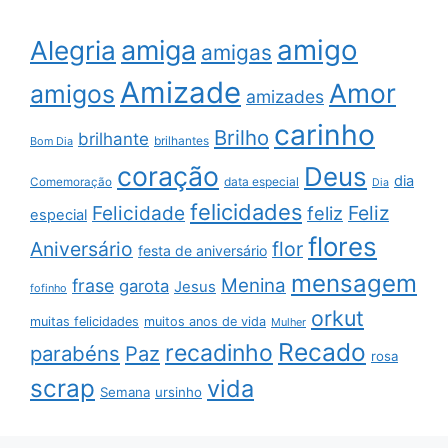
amigo
amiga
Alegria
amigas
Amizade
Amor
amigos
amizades
carinho
Brilho
brilhante
brilhantes
Bom Dia
coração
Deus
dia
data especial
Comemoração
Dia
felicidades
Feliz
Felicidade
feliz
especial
flores
Aniversário
flor
festa de aniversário
mensagem
Menina
frase
garota
Jesus
fofinho
orkut
muitas felicidades
muitos anos de vida
Mulher
Recado
recadinho
parabéns
Paz
rosa
scrap
vida
Semana
ursinho