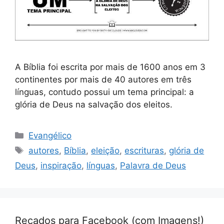
A Bíblia foi escrita por mais de 1600 anos em 3
continentes por mais de 40 autores em três
línguas, contudo possui um tema principal: a
glória de Deus na salvação dos eleitos.
Categorias
Evangélico
Tags
autores
,
Bíblia
,
eleição
,
escrituras
,
glória de
Deus
,
inspiração
,
línguas
,
Palavra de Deus
Recados para Facebook (com Imagens!)