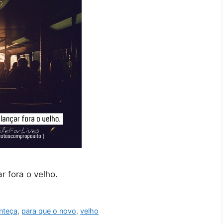
r fora o velho.
nteça
,
para que o novo
,
velho