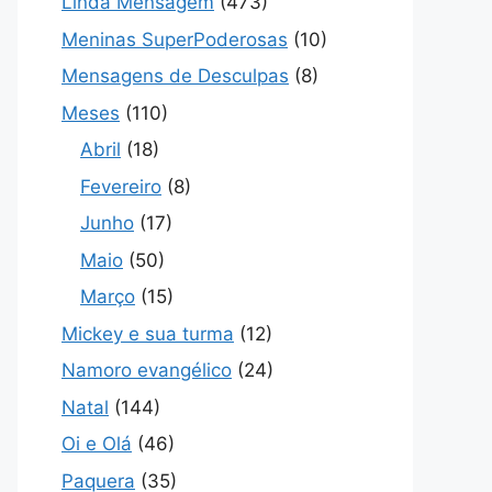
Linda Mensagem
(473)
Meninas SuperPoderosas
(10)
Mensagens de Desculpas
(8)
Meses
(110)
Abril
(18)
Fevereiro
(8)
Junho
(17)
Maio
(50)
Março
(15)
Mickey e sua turma
(12)
Namoro evangélico
(24)
Natal
(144)
Oi e Olá
(46)
Paquera
(35)