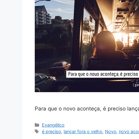
Para que o novo aconteça, é preciso lança
Categorias
Evangélico
Tags
é preciso
,
lançar fora o velho
,
Novo
,
novo aco