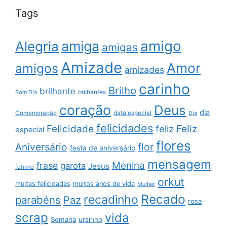
Tags
amigo
amiga
Alegria
amigas
Amizade
Amor
amigos
amizades
carinho
Brilho
brilhante
brilhantes
Bom Dia
coração
Deus
dia
data especial
Comemoração
Dia
felicidades
Feliz
Felicidade
feliz
especial
flores
Aniversário
flor
festa de aniversário
mensagem
Menina
frase
garota
Jesus
fofinho
orkut
muitas felicidades
muitos anos de vida
Mulher
Recado
recadinho
parabéns
Paz
rosa
scrap
vida
Semana
ursinho