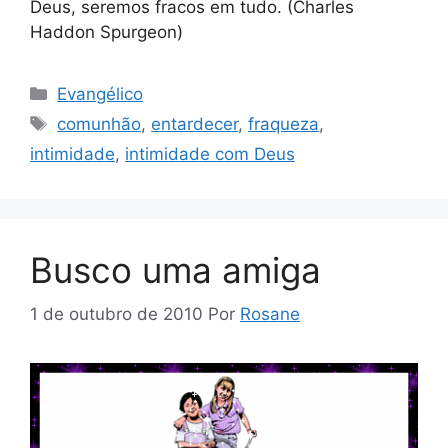
Deus, seremos fracos em tudo. (Charles
Haddon Spurgeon)
Categorias
Evangélico
Tags
comunhão
,
entardecer
,
fraqueza
,
intimidade
,
intimidade com Deus
Busco uma amiga
1 de outubro de 2010
Por
Rosane