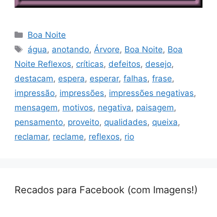
Categorias
Boa Noite
Tags
água
,
anotando
,
Árvore
,
Boa Noite
,
Boa
Noite Reflexos
,
críticas
,
defeitos
,
desejo
,
destacam
,
espera
,
esperar
,
falhas
,
frase
,
impressão
,
impressões
,
impressões negativas
,
mensagem
,
motivos
,
negativa
,
paisagem
,
pensamento
,
proveito
,
qualidades
,
queixa
,
reclamar
,
reclame
,
reflexos
,
rio
Recados para Facebook (com Imagens!)