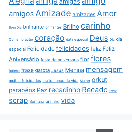
amigo
amiga
Alegria
amigas
Amizade
Amor
amigos
amizades
carinho
Brilho
brilhante
brilhantes
Bom Dia
coração
Deus
dia
data especial
Comemoração
Dia
felicidades
Feliz
Felicidade
feliz
especial
flores
Aniversário
flor
festa de aniversário
mensagem
Menina
frase
garota
Jesus
fofinho
orkut
muitas felicidades
muitos anos de vida
Mulher
Recado
recadinho
parabéns
Paz
rosa
scrap
vida
Semana
ursinho