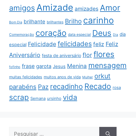
Amizade
Amor
amigos
amizades
carinho
Brilho
brilhante
brilhantes
Bom Dia
coração
Deus
dia
data especial
Comemoração
Dia
felicidades
Feliz
Felicidade
feliz
especial
flores
Aniversário
flor
festa de aniversário
mensagem
Menina
frase
garota
Jesus
fofinho
orkut
muitas felicidades
muitos anos de vida
Mulher
Recado
recadinho
parabéns
Paz
rosa
scrap
vida
Semana
ursinho
Pesquisar