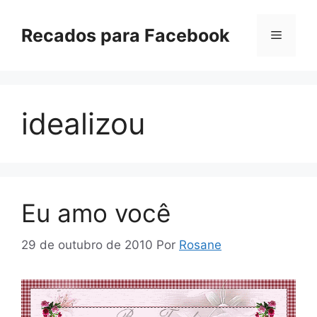
Pular
para
Recados para Facebook
Menu
o
conteúdo
idealizou
Eu amo você
29 de outubro de 2010
Por
Rosane