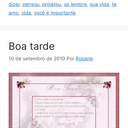
dizer
,
pensou
,
projetou
,
se lembre
,
sua vida
,
te
amo
,
vida
,
você é importante
Boa tarde
10 de setembro de 2010
Por
Rosane