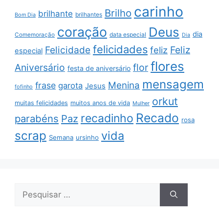
carinho
Brilho
brilhante
brilhantes
Bom Dia
coração
Deus
dia
data especial
Comemoração
Dia
felicidades
Feliz
Felicidade
feliz
especial
flores
Aniversário
flor
festa de aniversário
mensagem
Menina
frase
garota
Jesus
fofinho
orkut
muitas felicidades
muitos anos de vida
Mulher
Recado
recadinho
parabéns
Paz
rosa
scrap
vida
Semana
ursinho
Pesquisar
por: