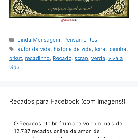
Categorias
Linda Mensagem
,
Pensamentos
Tags
autor da vida
,
história de vida
,
loira
,
loirinha
,
orkut
,
recadinho
,
Recado
,
scrap
,
verde
,
viva a
vida
Recados para Facebook (com Imagens!)
O Recados.etc.br é um acervo com mais de
12.737 recados online de amor, de