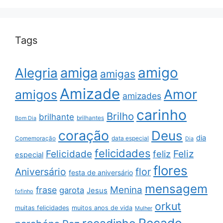
Tags
amigo
amiga
Alegria
amigas
Amizade
Amor
amigos
amizades
carinho
Brilho
brilhante
brilhantes
Bom Dia
coração
Deus
dia
data especial
Comemoração
Dia
felicidades
Feliz
Felicidade
feliz
especial
flores
Aniversário
flor
festa de aniversário
mensagem
Menina
frase
garota
Jesus
fofinho
orkut
muitas felicidades
muitos anos de vida
Mulher