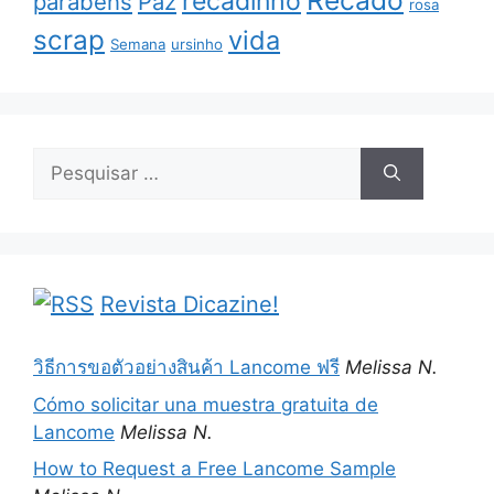
Recado
recadinho
parabéns
Paz
rosa
scrap
vida
Semana
ursinho
Pesquisar
por:
Revista Dicazine!
วิธีการขอตัวอย่างสินค้า Lancome ฟรี
Melissa N.
Cómo solicitar una muestra gratuita de
Lancome
Melissa N.
How to Request a Free Lancome Sample