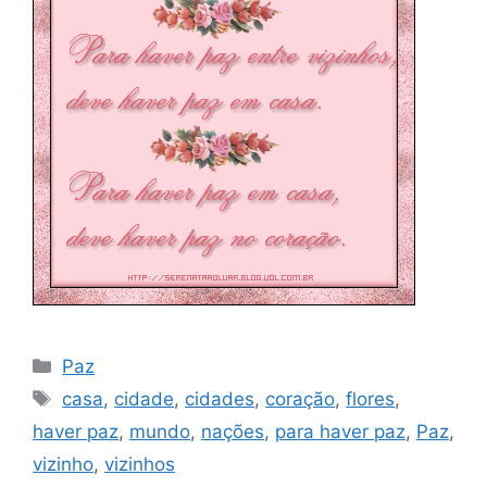
Categorias
Paz
Tags
casa
,
cidade
,
cidades
,
coração
,
flores
,
haver paz
,
mundo
,
nações
,
para haver paz
,
Paz
,
vizinho
,
vizinhos