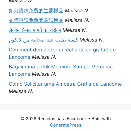
Melissa N.
如何请求免费的兰蔻样品
Melissa N.
如何申請免費蘭蔻試用品
Melissa N.
लैंकोम सैम्पल मांगने का तरीका
Melissa N.
كيفية طلب عينة مجانية من لانكوم
Melissa N.
Comment demander un échantillon gratuit de
Lancome
Melissa N.
Bagaimana untuk Meminta Sampel Percuma
Lancome
Melissa N.
Como Solicitar uma Amostra Grátis da Lancome
Melissa N.
© 2026 Recados para Facebook
• Built with
GeneratePress