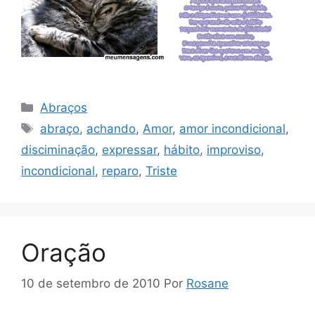
Categorias
Abraços
Tags
abraço
,
achando
,
Amor
,
amor incondicional
,
disciminação
,
expressar
,
hábito
,
improviso
,
incondicional
,
reparo
,
Triste
Oração
10 de setembro de 2010
Por
Rosane