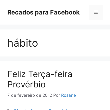
Pular
para
Recados para Facebook
Menu
o
conteúdo
hábito
Feliz Terça-feira
Provérbio
7 de fevereiro de 2012
Por
Rosane
Categorias