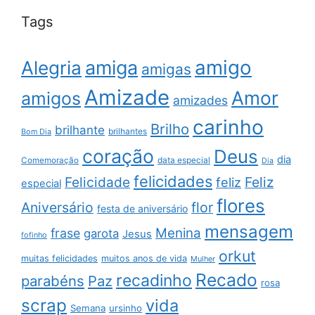
Tags
amigo
amiga
Alegria
amigas
Amizade
Amor
amigos
amizades
carinho
Brilho
brilhante
brilhantes
Bom Dia
coração
Deus
dia
data especial
Comemoração
Dia
felicidades
Feliz
Felicidade
feliz
especial
flores
Aniversário
flor
festa de aniversário
mensagem
Menina
frase
garota
Jesus
fofinho
orkut
muitas felicidades
muitos anos de vida
Mulher
Recado
recadinho
parabéns
Paz
rosa
scrap
vida
Semana
ursinho