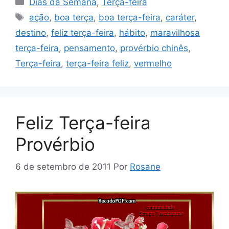
Dias da Semana
,
Terça-feira
Tags
ação
,
boa terça
,
boa terça-feira
,
caráter
,
destino
,
feliz terça-feira
,
hábito
,
maravilhosa
terça-feira
,
pensamento
,
provérbio chinês
,
Terça-feira
,
terça-feira feliz
,
vermelho
Feliz Terça-feira
Provérbio
6 de setembro de 2011
Por
Rosane