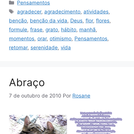
Categorias
Pensamentos
Tags
agradecer
,
agradecimento
,
atividades
,
benção
,
benção da vida
,
Deus
,
flor
,
flores
,
formule
,
frase
,
grato
,
hábito
,
manhã
,
momentos
,
orar
,
otimismo
,
Pensamentos
,
retomar
,
serenidade
,
vida
Abraço
7 de outubro de 2010
Por
Rosane