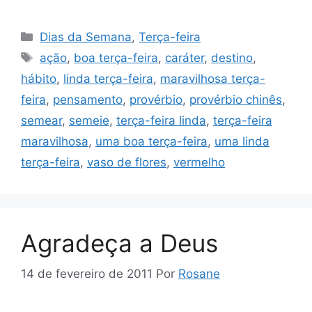
Categorias
Dias da Semana
,
Terça-feira
Tags
ação
,
boa terça-feira
,
caráter
,
destino
,
hábito
,
linda terça-feira
,
maravilhosa terça-
feira
,
pensamento
,
provérbio
,
provérbio chinês
,
semear
,
semeie
,
terça-feira linda
,
terça-feira
maravilhosa
,
uma boa terça-feira
,
uma linda
terça-feira
,
vaso de flores
,
vermelho
Agradeça a Deus
14 de fevereiro de 2011
Por
Rosane