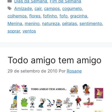
Dias da Semana
,
Fim de Semana
Tags
Amizade
,
cair
,
campos
,
cogumelo
,
colhemos
,
flores
,
fofinho
,
fofo
,
gracinha
,
Menina
,
menino
,
natureza
,
pétalas
,
sentimento
,
soprar
,
ventos
Todo amigo tem amigo
29 de setembro de 2010
Por
Rosane