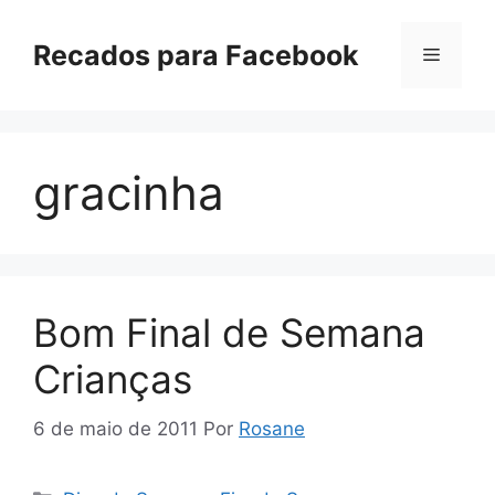
Pular
para
Recados para Facebook
Menu
o
conteúdo
gracinha
Bom Final de Semana
Crianças
6 de maio de 2011
Por
Rosane
Categorias