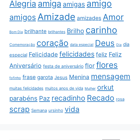
amigo
amiga
Alegria
amigas
Amizade
Amor
amigos
amizades
carinho
Brilho
brilhante
brilhantes
Bom Dia
coração
Deus
dia
data especial
Comemoração
Dia
felicidades
Feliz
Felicidade
feliz
especial
flores
Aniversário
flor
festa de aniversário
mensagem
Menina
frase
garota
Jesus
fofinho
orkut
muitas felicidades
muitos anos de vida
Mulher
Recado
recadinho
parabéns
Paz
rosa
scrap
vida
Semana
ursinho