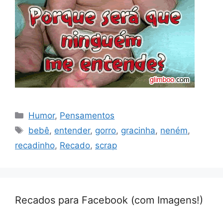
Categorias
Humor
,
Pensamentos
Tags
bebê
,
entender
,
gorro
,
gracinha
,
neném
,
recadinho
,
Recado
,
scrap
Recados para Facebook (com Imagens!)