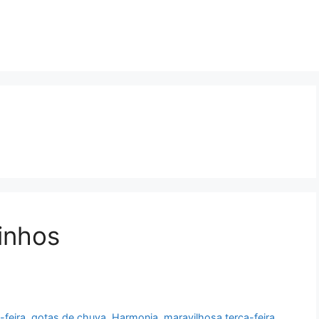
sinhos
a-feira
,
gotas de chuva
,
Harmonia
,
maravilhosa terça-feira
,