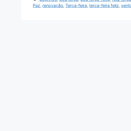
Paz
,
renovação
,
Terça-feira
,
terça-feira feliz
,
vent