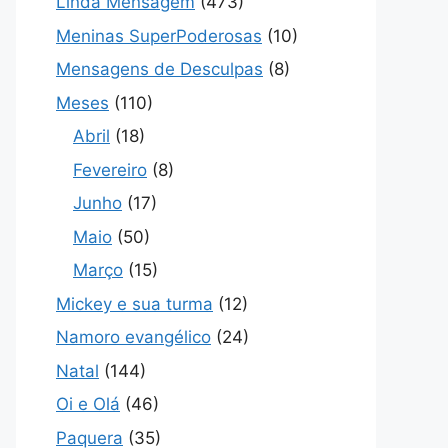
Linda Mensagem
(473)
Meninas SuperPoderosas
(10)
Mensagens de Desculpas
(8)
Meses
(110)
Abril
(18)
Fevereiro
(8)
Junho
(17)
Maio
(50)
Março
(15)
Mickey e sua turma
(12)
Namoro evangélico
(24)
Natal
(144)
Oi e Olá
(46)
Paquera
(35)