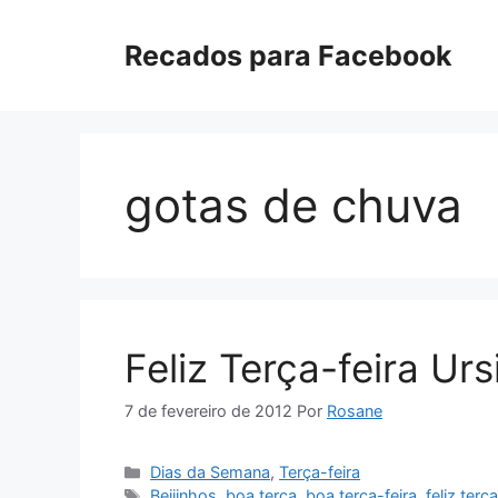
Pular
para
Recados para Facebook
o
conteúdo
gotas de chuva
Feliz Terça-feira Ur
7 de fevereiro de 2012
Por
Rosane
Categorias
Dias da Semana
,
Terça-feira
Tags
Beijinhos
,
boa terça
,
boa terça-feira
,
feliz terç