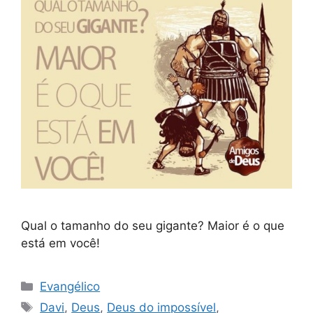
Qual o tamanho do seu gigante? Maior é o que
está em você!
Categorias
Evangélico
Tags
Davi
,
Deus
,
Deus do impossível
,