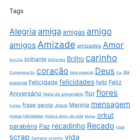
Tags
amigo
amiga
Alegria
amigas
Amizade
Amor
amigos
amizades
carinho
Brilho
brilhante
brilhantes
Bom Dia
coração
Deus
dia
data especial
Comemoração
Dia
felicidades
Feliz
Felicidade
feliz
especial
flores
Aniversário
flor
festa de aniversário
mensagem
Menina
frase
garota
Jesus
fofinho
orkut
muitas felicidades
muitos anos de vida
Mulher
Recado
recadinho
parabéns
Paz
rosa
scrap
vida
Semana
ursinho