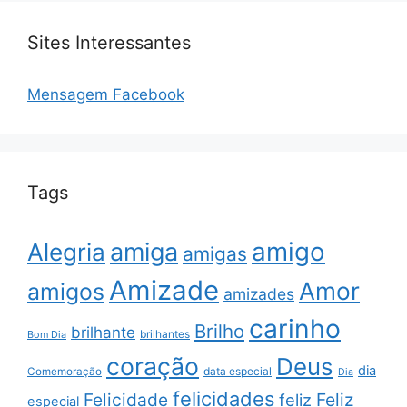
Sites Interessantes
Mensagem Facebook
Tags
amigo
amiga
Alegria
amigas
Amizade
Amor
amigos
amizades
carinho
Brilho
brilhante
brilhantes
Bom Dia
coração
Deus
dia
data especial
Comemoração
Dia
felicidades
Feliz
Felicidade
feliz
especial