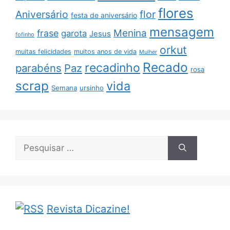
flores
Aniversário
flor
festa de aniversário
mensagem
Menina
frase
garota
Jesus
fofinho
orkut
muitas felicidades
muitos anos de vida
Mulher
Recado
recadinho
parabéns
Paz
rosa
scrap
vida
Semana
ursinho
Pesquisar
por:
Revista Dicazine!