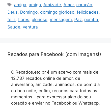
Tags
amiga
,
amigo
,
Amizade
,
Amor
,
coração
,
Deus
,
Domingo
,
domingo glorioso
,
felicidades
,
feliz
,
flores
,
glorioso
,
mensagem
,
Paz
,
pomba
,
Saúde
,
ventura
Recados para Facebook (com Imagens!)
O Recados.etc.br é um acervo com mais de
12.737 recados online de amor, de
aniversário, amizade, animados, de bom dia
ou boa noite, enfim, recados para todos os
momentos - para expressar algo do seu
coração e enviar no Facebook ou Whatsapp.