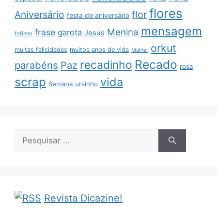
flores
Aniversário
flor
festa de aniversário
mensagem
Menina
frase
garota
Jesus
fofinho
orkut
muitas felicidades
muitos anos de vida
Mulher
Recado
recadinho
parabéns
Paz
rosa
scrap
vida
Semana
ursinho
Pesquisar
por:
Revista Dicazine!