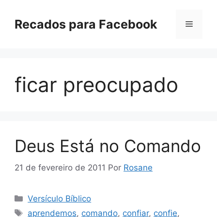
Pular
para
Recados para Facebook
Menu
o
conteúdo
ficar preocupado
Deus Está no Comando
21 de fevereiro de 2011
Por
Rosane
Categorias
Versículo Bíblico
Tags
aprendemos
,
comando
,
confiar
,
confie
,