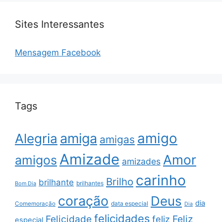
Sites Interessantes
Mensagem Facebook
Tags
amigo
amiga
Alegria
amigas
Amizade
Amor
amigos
amizades
carinho
Brilho
brilhante
brilhantes
Bom Dia
coração
Deus
dia
data especial
Comemoração
Dia
felicidades
Feliz
Felicidade
feliz
especial