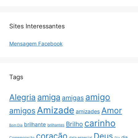
Sites Interessantes
Mensagem Facebook
Tags
amigo
amiga
Alegria
amigas
Amizade
Amor
amigos
amizades
carinho
Brilho
brilhante
brilhantes
Bom Dia
coração
Deus
dia
data especial
Comemoração
Dia