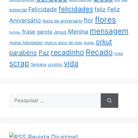
felicidades
Feliz
Felicidade
feliz
especial
flores
Aniversário
flor
festa de aniversário
mensagem
Menina
frase
garota
Jesus
fofinho
orkut
muitas felicidades
muitos anos de vida
Mulher
Recado
recadinho
parabéns
Paz
rosa
scrap
vida
Semana
ursinho
Pesquisar
por:
Revista Dicazine!