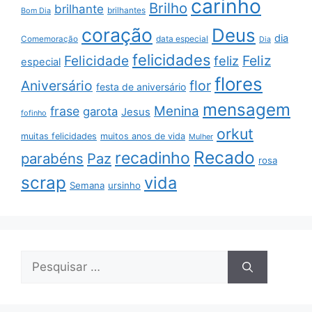
carinho
Brilho
brilhante
brilhantes
Bom Dia
coração
Deus
dia
data especial
Comemoração
Dia
felicidades
Feliz
Felicidade
feliz
especial
flores
Aniversário
flor
festa de aniversário
mensagem
Menina
frase
garota
Jesus
fofinho
orkut
muitas felicidades
muitos anos de vida
Mulher
Recado
recadinho
parabéns
Paz
rosa
scrap
vida
Semana
ursinho
Pesquisar
por: