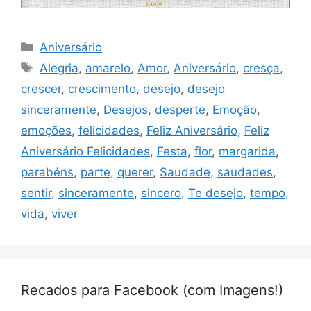
Categorias
Aniversário
Tags
Alegria
,
amarelo
,
Amor
,
Aniversário
,
cresça
,
crescer
,
crescimento
,
desejo
,
desejo
sinceramente
,
Desejos
,
desperte
,
Emoção
,
emoções
,
felicidades
,
Feliz Aniversário
,
Feliz
Aniversário Felicidades
,
Festa
,
flor
,
margarida
,
parabéns
,
parte
,
querer
,
Saudade
,
saudades
,
sentir
,
sinceramente
,
sincero
,
Te desejo
,
tempo
,
vida
,
viver
Recados para Facebook (com Imagens!)