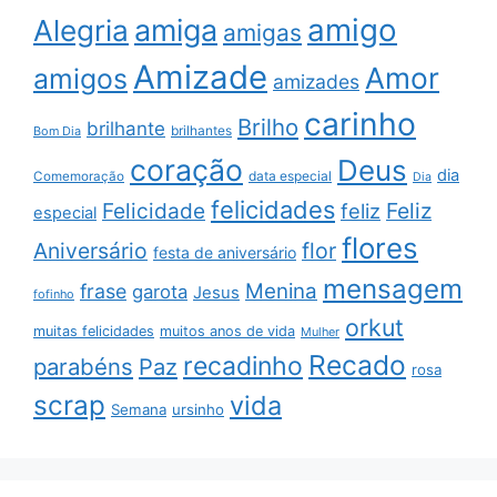
amigo
amiga
Alegria
amigas
Amizade
Amor
amigos
amizades
carinho
Brilho
brilhante
brilhantes
Bom Dia
coração
Deus
dia
data especial
Comemoração
Dia
felicidades
Feliz
Felicidade
feliz
especial
flores
Aniversário
flor
festa de aniversário
mensagem
Menina
frase
garota
Jesus
fofinho
orkut
muitas felicidades
muitos anos de vida
Mulher
Recado
recadinho
parabéns
Paz
rosa
scrap
vida
Semana
ursinho