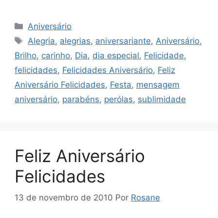
Categorias
Aniversário
Tags
Alegria
,
alegrias
,
aniversariante
,
Aniversário
,
Brilho
,
carinho
,
Dia
,
dia especial
,
Felicidade
,
felicidades
,
Felicidades Aniversário
,
Feliz
Aniversário Felicidades
,
Festa
,
mensagem
aniversário
,
parabéns
,
perólas
,
sublimidade
Feliz Aniversário
Felicidades
13 de novembro de 2010
Por
Rosane