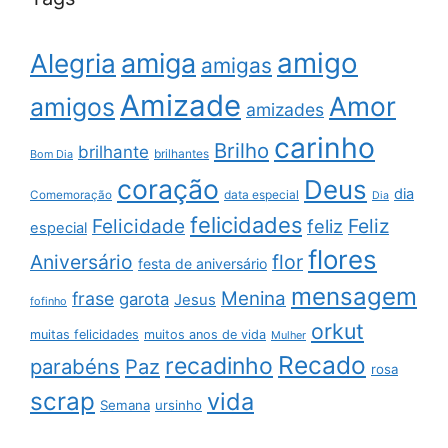
amigo
amiga
Alegria
amigas
Amizade
Amor
amigos
amizades
carinho
Brilho
brilhante
brilhantes
Bom Dia
coração
Deus
dia
data especial
Comemoração
Dia
felicidades
Feliz
Felicidade
feliz
especial
flores
Aniversário
flor
festa de aniversário
mensagem
Menina
frase
garota
Jesus
fofinho
orkut
muitas felicidades
muitos anos de vida
Mulher
Recado
recadinho
parabéns
Paz
rosa
scrap
vida
Semana
ursinho