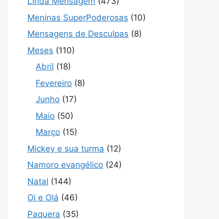
Linda Mensagem
(473)
Meninas SuperPoderosas
(10)
Mensagens de Desculpas
(8)
Meses
(110)
Abril
(18)
Fevereiro
(8)
Junho
(17)
Maio
(50)
Março
(15)
Mickey e sua turma
(12)
Namoro evangélico
(24)
Natal
(144)
Oi e Olá
(46)
Paquera
(35)