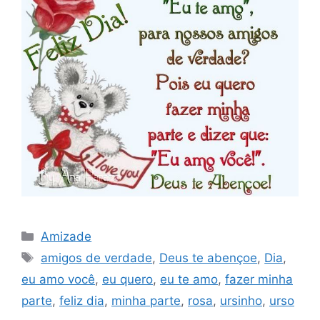
Categorias
Amizade
Tags
amigos de verdade
,
Deus te abençoe
,
Dia
,
eu amo você
,
eu quero
,
eu te amo
,
fazer minha
parte
,
feliz dia
,
minha parte
,
rosa
,
ursinho
,
urso