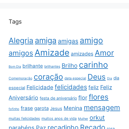
Tags
amigo
amiga
Alegria
amigas
Amizade
Amor
amigos
amizades
carinho
Brilho
brilhante
brilhantes
Bom Dia
coração
Deus
dia
data especial
Comemoração
Dia
felicidades
Feliz
Felicidade
feliz
especial
flores
Aniversário
flor
festa de aniversário
mensagem
Menina
frase
garota
Jesus
fofinho
orkut
muitas felicidades
muitos anos de vida
Mulher
Recado
recadinho
parabéns
Paz
rosa