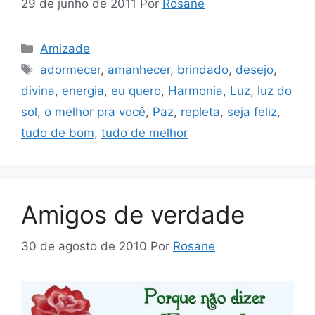
29 de junho de 2011
Por
Rosane
Categorias
Amizade
Tags
adormecer
,
amanhecer
,
brindado
,
desejo
,
divina
,
energia
,
eu quero
,
Harmonia
,
Luz
,
luz do
sol
,
o melhor pra você
,
Paz
,
repleta
,
seja feliz
,
tudo de bom
,
tudo de melhor
Amigos de verdade
30 de agosto de 2010
Por
Rosane