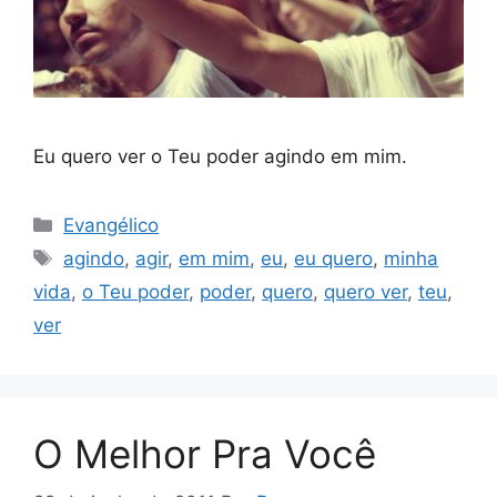
Eu quero ver o Teu poder agindo em mim.
Categorias
Evangélico
Tags
agindo
,
agir
,
em mim
,
eu
,
eu quero
,
minha
vida
,
o Teu poder
,
poder
,
quero
,
quero ver
,
teu
,
ver
O Melhor Pra Você