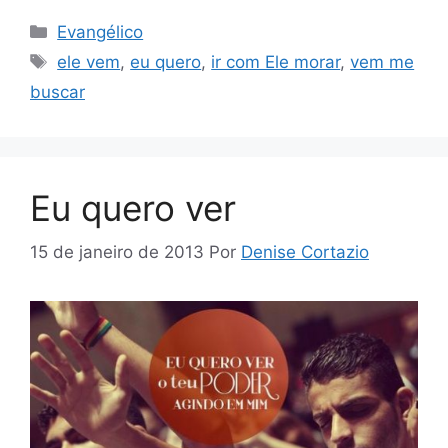
Categorias
Evangélico
Tags
ele vem
,
eu quero
,
ir com Ele morar
,
vem me
buscar
Eu quero ver
15 de janeiro de 2013
Por
Denise Cortazio