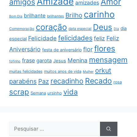
Amizade
Amor
amigos
amizades
carinho
Brilho
brilhante
brilhantes
Bom Dia
coração
Deus
dia
data especial
Comemoração
Dia
felicidades
Feliz
Felicidade
feliz
especial
flores
Aniversário
flor
festa de aniversário
mensagem
Menina
frase
garota
Jesus
fofinho
orkut
muitas felicidades
muitos anos de vida
Mulher
Recado
recadinho
parabéns
Paz
rosa
scrap
vida
Semana
ursinho
Pesquisar
por: