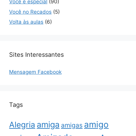
Você é especial
(90)
Você no Recados
(5)
Volta às aulas
(6)
Sites Interessantes
Mensagem Facebook
Tags
amigo
amiga
Alegria
amigas