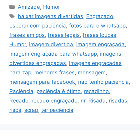
Categorias
Amizade
,
Humor
Tags
baixar imagens divertidas
,
Engraçado
,
esperar com paciência
,
fotos para o whatsapp
,
frases amigos
,
frases legais
,
frases loucas
,
Humor
,
imagem divertida
,
imagem engraçada
,
imagem engraçada para whatsapp
,
imagens
divertidas engraçadas
,
imagens engracadas
para zap
,
melhores frases
,
mensagem
,
mensagem para facebook
,
não tenho paciencia
,
Paciência
,
paciência é ótimo
,
recadinho
,
Recado
,
recado engraçado
,
rir
,
Risada
,
risadas
,
risos
,
scrap
,
ter paciência