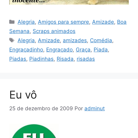
Categorias
Alegria
,
Amigos para sempre
,
Amizade
,
Boa
Semana
,
Scraps animados
Tags
Alegria
,
Amizade
,
amizades
,
Comédia
,
Engraçadinho
,
Engraçado
,
Graça
,
Piada
,
Piadas
,
Piadinhas
,
Risada
,
risadas
Eu vô
25 de dezembro de 2009
Por
adminut