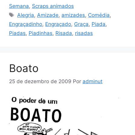
Semana
,
Scraps animados
Tags
Alegria
,
Amizade
,
amizades
,
Comédia
,
Engraçadinho
,
Engraçado
,
Graça
,
Piada
,
Piadas
,
Piadinhas
,
Risada
,
risadas
Boato
25 de dezembro de 2009
Por
adminut