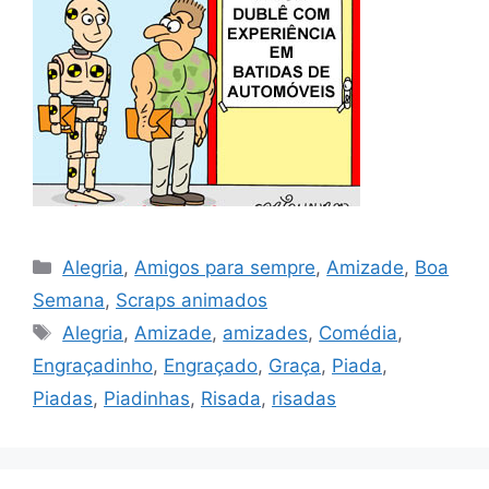
Categorias
Alegria
,
Amigos para sempre
,
Amizade
,
Boa
Semana
,
Scraps animados
Tags
Alegria
,
Amizade
,
amizades
,
Comédia
,
Engraçadinho
,
Engraçado
,
Graça
,
Piada
,
Piadas
,
Piadinhas
,
Risada
,
risadas