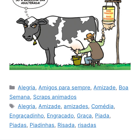
Categorias
Alegria
,
Amigos para sempre
,
Amizade
,
Boa
Semana
,
Scraps animados
Tags
Alegria
,
Amizade
,
amizades
,
Comédia
,
Engraçadinho
,
Engraçado
,
Graça
,
Piada
,
Piadas
,
Piadinhas
,
Risada
,
risadas