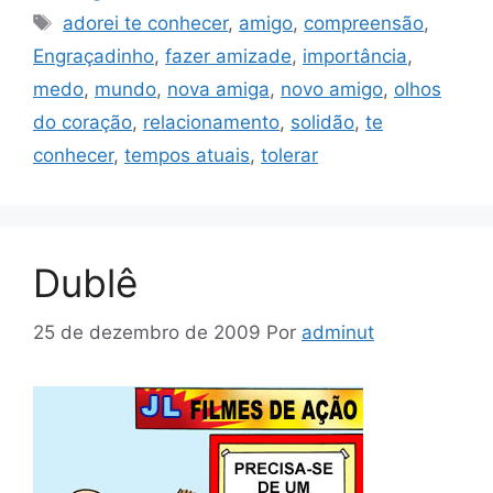
Tags
adorei te conhecer
,
amigo
,
compreensão
,
Engraçadinho
,
fazer amizade
,
importância
,
medo
,
mundo
,
nova amiga
,
novo amigo
,
olhos
do coração
,
relacionamento
,
solidão
,
te
conhecer
,
tempos atuais
,
tolerar
Dublê
25 de dezembro de 2009
Por
adminut