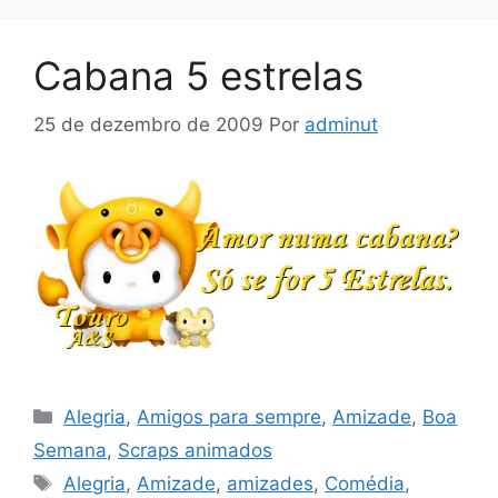
Cabana 5 estrelas
25 de dezembro de 2009
Por
adminut
Categorias
Alegria
,
Amigos para sempre
,
Amizade
,
Boa
Semana
,
Scraps animados
Tags
Alegria
,
Amizade
,
amizades
,
Comédia
,