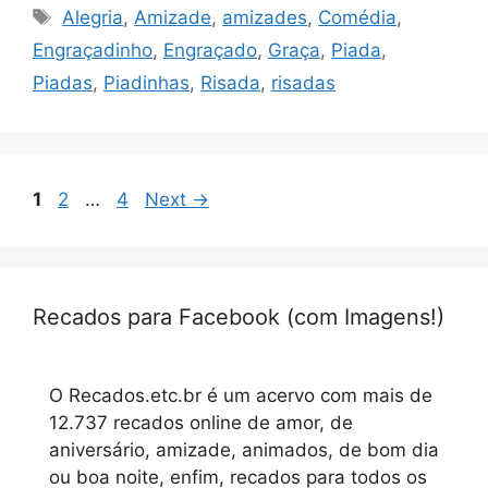
Tags
Alegria
,
Amizade
,
amizades
,
Comédia
,
Engraçadinho
,
Engraçado
,
Graça
,
Piada
,
Piadas
,
Piadinhas
,
Risada
,
risadas
Page
Page
Page
1
2
…
4
Next
→
Recados para Facebook (com Imagens!)
O Recados.etc.br é um acervo com mais de
12.737 recados online de amor, de
aniversário, amizade, animados, de bom dia
ou boa noite, enfim, recados para todos os