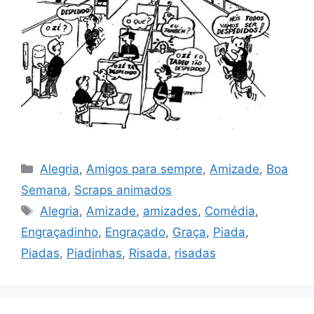
Categorias
Alegria
,
Amigos para sempre
,
Amizade
,
Boa
Semana
,
Scraps animados
Tags
Alegria
,
Amizade
,
amizades
,
Comédia
,
Engraçadinho
,
Engraçado
,
Graça
,
Piada
,
Piadas
,
Piadinhas
,
Risada
,
risadas