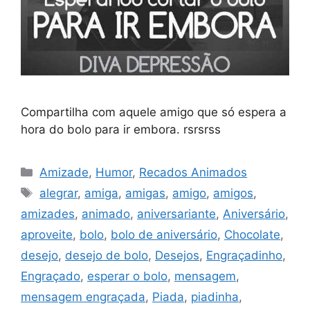
Compartilha com aquele amigo que só espera a
hora do bolo para ir embora. rsrsrss
Categorias
Amizade
,
Humor
,
Recados Animados
Tags
alegrar
,
amiga
,
amigas
,
amigo
,
amigos
,
amizades
,
animado
,
aniversariante
,
Aniversário
,
aproveite
,
bolo
,
bolo de aniversário
,
Chocolate
,
desejo
,
desejo de bolo
,
Desejos
,
Engraçadinho
,
Engraçado
,
esperar o bolo
,
mensagem
,
mensagem engraçada
,
Piada
,
piadinha
,