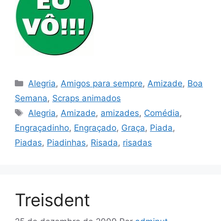
Categorias
Alegria
,
Amigos para sempre
,
Amizade
,
Boa
Semana
,
Scraps animados
Tags
Alegria
,
Amizade
,
amizades
,
Comédia
,
Engraçadinho
,
Engraçado
,
Graça
,
Piada
,
Piadas
,
Piadinhas
,
Risada
,
risadas
Treisdent