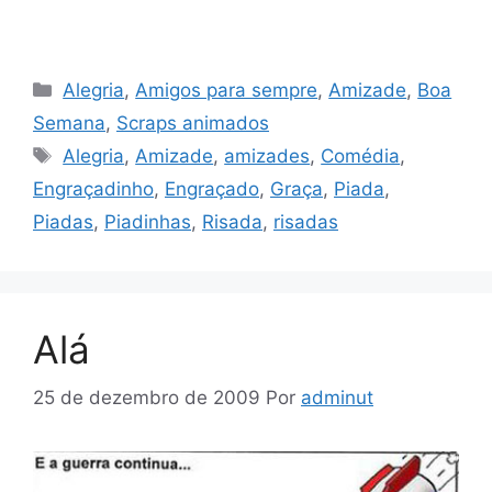
Categorias
Alegria
,
Amigos para sempre
,
Amizade
,
Boa
Semana
,
Scraps animados
Tags
Alegria
,
Amizade
,
amizades
,
Comédia
,
Engraçadinho
,
Engraçado
,
Graça
,
Piada
,
Piadas
,
Piadinhas
,
Risada
,
risadas
Alá
25 de dezembro de 2009
Por
adminut