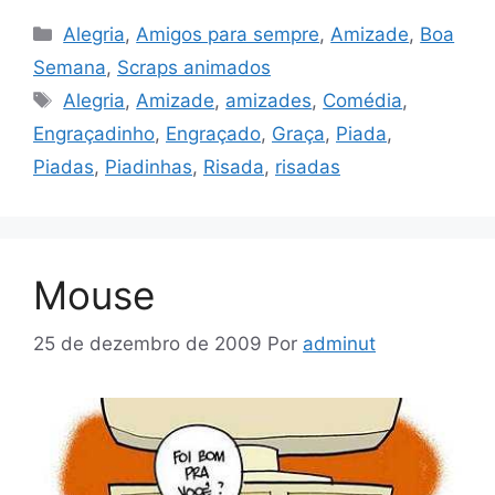
Categorias
Alegria
,
Amigos para sempre
,
Amizade
,
Boa
Semana
,
Scraps animados
Tags
Alegria
,
Amizade
,
amizades
,
Comédia
,
Engraçadinho
,
Engraçado
,
Graça
,
Piada
,
Piadas
,
Piadinhas
,
Risada
,
risadas
Mouse
25 de dezembro de 2009
Por
adminut