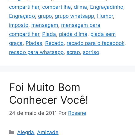
compartilhar
,
compartilhe
,
dilma
,
Engraçadinho
,
Engraçado
,
grupo
,
grupo whatsapp
,
Humor
,
imposto
,
mensagem
,
mensagem para
compartilhar
,
Piada
,
piada dilma
,
piada sem
graça
,
Piadas
,
Recado
,
recado para o facebook
,
recado para whatsapp
,
scrap
,
sorriso
Foi Muito Bom
Conhecer Você!
24 de maio de 2011
Por
Rosane
Categorias
Alegria
,
Amizade