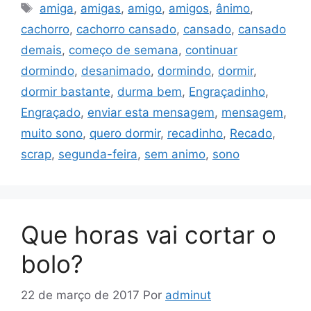
Tags
amiga
,
amigas
,
amigo
,
amigos
,
ânimo
,
cachorro
,
cachorro cansado
,
cansado
,
cansado
demais
,
começo de semana
,
continuar
dormindo
,
desanimado
,
dormindo
,
dormir
,
dormir bastante
,
durma bem
,
Engraçadinho
,
Engraçado
,
enviar esta mensagem
,
mensagem
,
muito sono
,
quero dormir
,
recadinho
,
Recado
,
scrap
,
segunda-feira
,
sem animo
,
sono
Que horas vai cortar o
bolo?
22 de março de 2017
Por
adminut