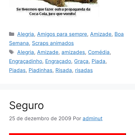
Categorias
Alegria
,
Amigos para sempre
,
Amizade
,
Boa
Semana
,
Scraps animados
Tags
Alegria
,
Amizade
,
amizades
,
Comédia
,
Engraçadinho
,
Engraçado
,
Graça
,
Piada
,
Piadas
,
Piadinhas
,
Risada
,
risadas
Seguro
25 de dezembro de 2009
Por
adminut