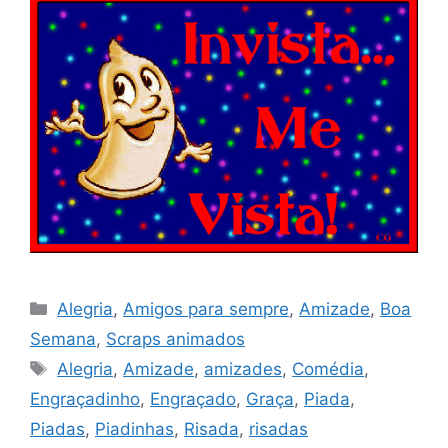
Categorias
Alegria
,
Amigos para sempre
,
Amizade
,
Boa
Semana
,
Scraps animados
Tags
Alegria
,
Amizade
,
amizades
,
Comédia
,
Engraçadinho
,
Engraçado
,
Graça
,
Piada
,
Piadas
,
Piadinhas
,
Risada
,
risadas