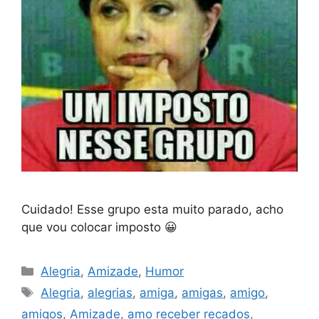
Cuidado! Esse grupo esta muito parado, acho
que vou colocar imposto 😀
Categorias
Alegria
,
Amizade
,
Humor
Tags
Alegria
,
alegrias
,
amiga
,
amigas
,
amigo
,
amigos
,
Amizade
,
amo receber recados
,