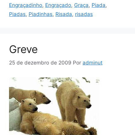
Engraçadinho
,
Engraçado
,
Graça
,
Piada
,
Piadas
,
Piadinhas
,
Risada
,
risadas
Greve
25 de dezembro de 2009
Por
adminut