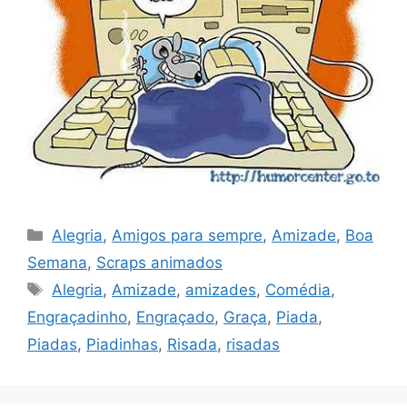
Categorias
Alegria
,
Amigos para sempre
,
Amizade
,
Boa
Semana
,
Scraps animados
Tags
Alegria
,
Amizade
,
amizades
,
Comédia
,
Engraçadinho
,
Engraçado
,
Graça
,
Piada
,
Piadas
,
Piadinhas
,
Risada
,
risadas