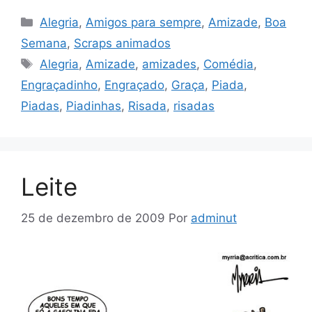
Categorias
Alegria
,
Amigos para sempre
,
Amizade
,
Boa
Semana
,
Scraps animados
Tags
Alegria
,
Amizade
,
amizades
,
Comédia
,
Engraçadinho
,
Engraçado
,
Graça
,
Piada
,
Piadas
,
Piadinhas
,
Risada
,
risadas
Leite
25 de dezembro de 2009
Por
adminut