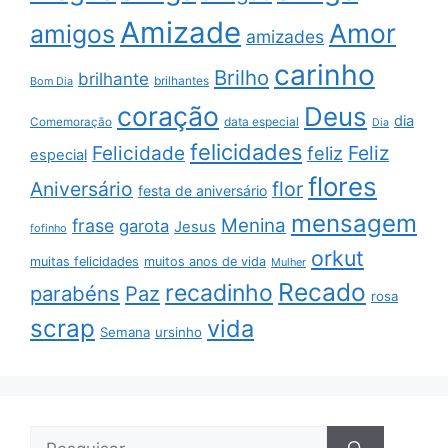
Amizade
Amor
amigos
amizades
carinho
Brilho
brilhante
brilhantes
Bom Dia
coração
Deus
dia
data especial
Comemoração
Dia
felicidades
Feliz
Felicidade
feliz
especial
flores
Aniversário
flor
festa de aniversário
mensagem
Menina
frase
garota
Jesus
fofinho
orkut
muitas felicidades
muitos anos de vida
Mulher
Recado
recadinho
parabéns
Paz
rosa
scrap
vida
Semana
ursinho
Pesquisar