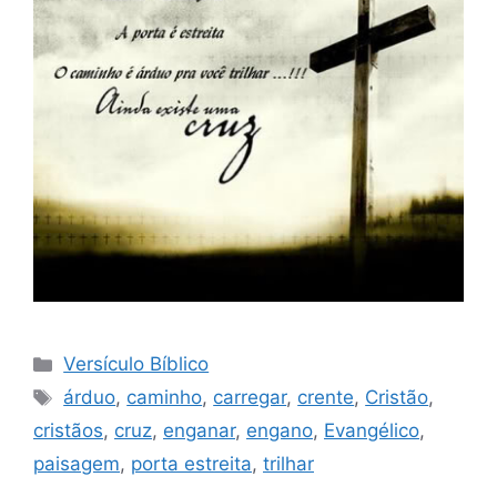
Categorias
Versículo Bíblico
Tags
árduo
,
caminho
,
carregar
,
crente
,
Cristão
,
cristãos
,
cruz
,
enganar
,
engano
,
Evangélico
,
paisagem
,
porta estreita
,
trilhar