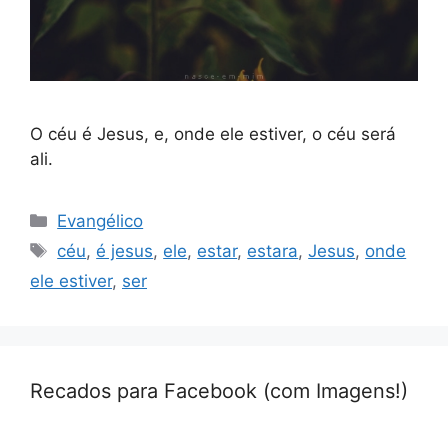
O céu é Jesus, e, onde ele estiver, o céu será
ali.
Categorias
Evangélico
Tags
céu
,
é jesus
,
ele
,
estar
,
estara
,
Jesus
,
onde
ele estiver
,
ser
Recados para Facebook (com Imagens!)