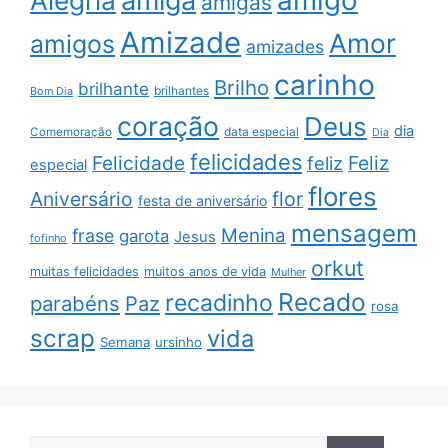
amigo
amiga
Alegria
amigas
Amizade
Amor
amigos
amizades
carinho
Brilho
brilhante
brilhantes
Bom Dia
coração
Deus
dia
data especial
Comemoração
Dia
felicidades
Feliz
Felicidade
feliz
especial
flores
Aniversário
flor
festa de aniversário
mensagem
Menina
frase
garota
Jesus
fofinho
orkut
muitas felicidades
muitos anos de vida
Mulher
Recado
recadinho
parabéns
Paz
rosa
scrap
vida
Semana
ursinho
Pesquisar