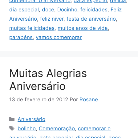
comemorar o aniversário
,
data especial
,
delícia
,
dia especial
,
doce
,
Docinho
,
felicidades
,
Feliz
Aniversário
,
feliz niver
,
festa de aniversário
,
muitas felicidades
,
muitos anos de vida
,
parabéns
,
vamos comemorar
Muitas Alegrias
Aniversário
13 de fevereiro de 2012
Por
Rosane
Categorias
Aniversário
Tags
bolinho
,
Comemoração
,
comemorar o
aniversário
,
data especial
,
dia especial
,
doce
,