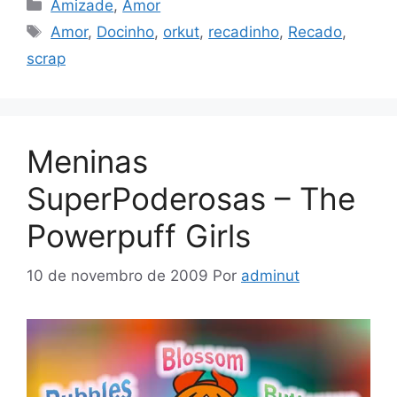
Categorias
Amizade
,
Amor
Tags
Amor
,
Docinho
,
orkut
,
recadinho
,
Recado
,
scrap
Meninas
SuperPoderosas – The
Powerpuff Girls
10 de novembro de 2009
Por
adminut