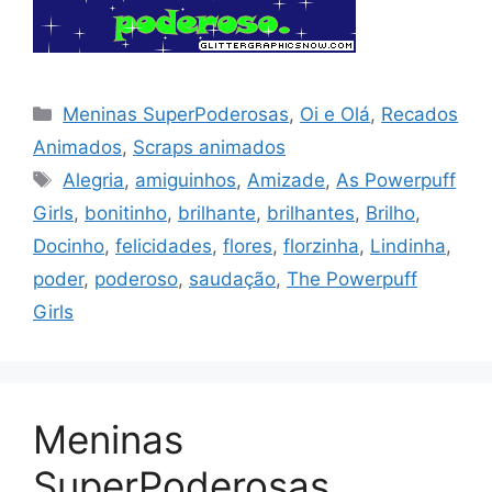
Categorias
Meninas SuperPoderosas
,
Oi e Olá
,
Recados
Animados
,
Scraps animados
Tags
Alegria
,
amiguinhos
,
Amizade
,
As Powerpuff
Girls
,
bonitinho
,
brilhante
,
brilhantes
,
Brilho
,
Docinho
,
felicidades
,
flores
,
florzinha
,
Lindinha
,
poder
,
poderoso
,
saudação
,
The Powerpuff
Girls
Meninas
SuperPoderosas