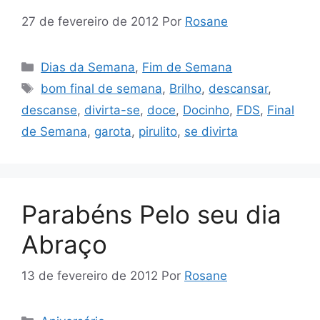
27 de fevereiro de 2012
Por
Rosane
Categorias
Dias da Semana
,
Fim de Semana
Tags
bom final de semana
,
Brilho
,
descansar
,
descanse
,
divirta-se
,
doce
,
Docinho
,
FDS
,
Final
de Semana
,
garota
,
pirulito
,
se divirta
Parabéns Pelo seu dia
Abraço
13 de fevereiro de 2012
Por
Rosane
Categorias