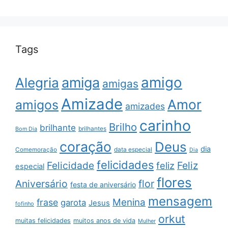
Tags
amigo
amiga
Alegria
amigas
Amizade
Amor
amigos
amizades
carinho
Brilho
brilhante
brilhantes
Bom Dia
coração
Deus
dia
data especial
Comemoração
Dia
felicidades
Feliz
Felicidade
feliz
especial
flores
Aniversário
flor
festa de aniversário
mensagem
Menina
frase
garota
Jesus
fofinho
orkut
muitas felicidades
muitos anos de vida
Mulher