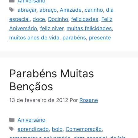
Aniversário
Tags
abraçar
,
abraço
,
Amizade
,
carinho
,
dia
especial
,
doce
,
Docinho
,
felicidades
,
Feliz
Aniversário
,
feliz niver
,
muitas felicidades
,
muitos anos de vida
,
parabéns
,
presente
Parabéns Muitas
Bençãos
13 de fevereiro de 2012
Por
Rosane
Categorias
Aniversário
Tags
aprendizado
,
bolo
,
Comemoração
,