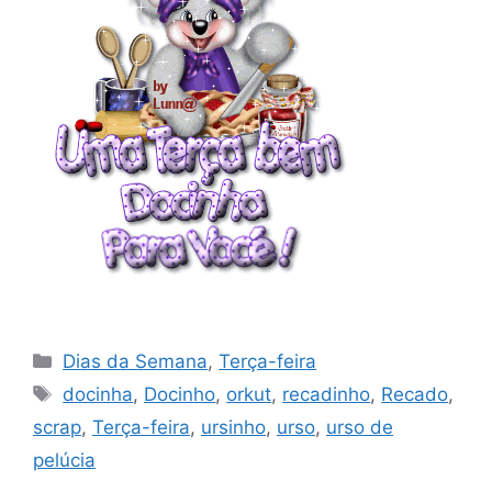
Categorias
Dias da Semana
,
Terça-feira
Tags
docinha
,
Docinho
,
orkut
,
recadinho
,
Recado
,
scrap
,
Terça-feira
,
ursinho
,
urso
,
urso de
pelúcia