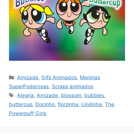
Categorias
Amizade
,
Gifs Animados
,
Meninas
SuperPoderosas
,
Scraps animados
Tags
Alegria
,
Amizade
,
blossom
,
bubbles
,
buttercup
,
Docinho
,
florzinha
,
Lindinha
,
The
Powerpuff Girls