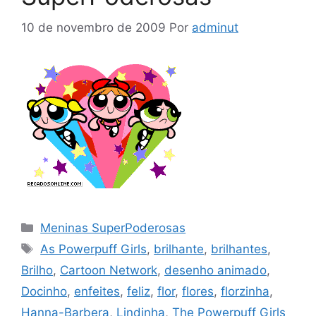
10 de novembro de 2009
Por
adminut
Categorias
Meninas SuperPoderosas
Tags
As Powerpuff Girls
,
brilhante
,
brilhantes
,
Brilho
,
Cartoon Network
,
desenho animado
,
Docinho
,
enfeites
,
feliz
,
flor
,
flores
,
florzinha
,
Hanna-Barbera
,
Lindinha
,
The Powerpuff Girls