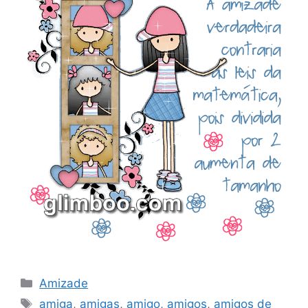
Categorias
Amizade
Tags
amiga
,
amigas
,
amigo
,
amigos
,
amigos de