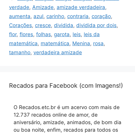
verdade
,
Amizade
,
amizade verdadeira
,
aumenta
,
azul
,
carinho
,
contraria
,
coração
,
Corações
,
cresce
,
dividida
,
dividida por dois
,
flor
,
flores
,
folhas
,
garota
,
leis
,
leis da
matemática
,
matemática
,
Menina
,
rosa
,
tamanho
,
verdadeira amizade
Recados para Facebook (com Imagens!)
O Recados.etc.br é um acervo com mais de
12.737 recados online de amor, de
aniversário, amizade, animados, de bom dia
ou boa noite, enfim, recados para todos os