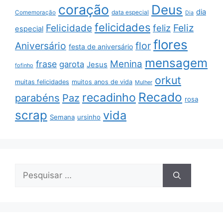
coração
Deus
dia
data especial
Comemoração
Dia
felicidades
Feliz
Felicidade
feliz
especial
flores
Aniversário
flor
festa de aniversário
mensagem
Menina
frase
garota
Jesus
fofinho
orkut
muitas felicidades
muitos anos de vida
Mulher
Recado
recadinho
parabéns
Paz
rosa
scrap
vida
Semana
ursinho
Pesquisar
por: