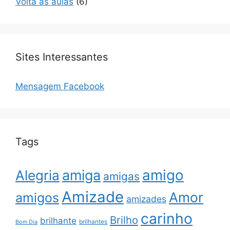
Volta às aulas
(6)
Sites Interessantes
Mensagem Facebook
Tags
amigo
amiga
Alegria
amigas
Amizade
Amor
amigos
amizades
carinho
Brilho
brilhante
brilhantes
Bom Dia