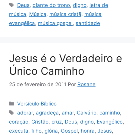
Tags
Deus
,
diante do trono
,
digno
,
letra de
música
,
Música
,
música cristã
,
música
evangélica
,
música gospel
,
santidade
Jesus é o Verdadeiro e
Único Caminho
25 de fevereiro de 2011
Por
Rosane
Categorias
Versículo Bíblico
Tags
adorar
,
agradeça
,
amar
,
Calvário
,
caminho
,
coração
,
Cristão
,
cruz
,
Deus
,
digno
,
Evangélico
,
executa
,
filho
,
glória
,
Gospel
,
honra
,
Jesus
,