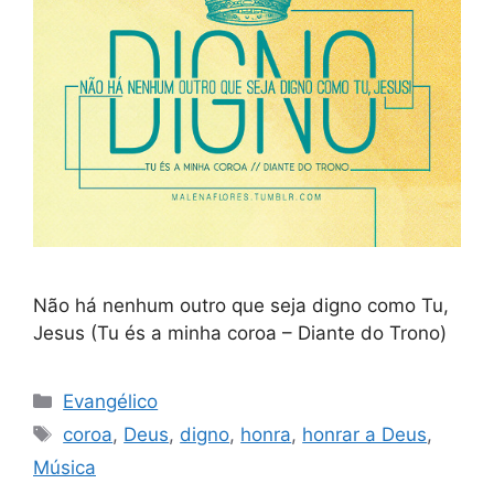
Não há nenhum outro que seja digno como Tu,
Jesus (Tu és a minha coroa – Diante do Trono)
Categorias
Evangélico
Tags
coroa
,
Deus
,
digno
,
honra
,
honrar a Deus
,
Música