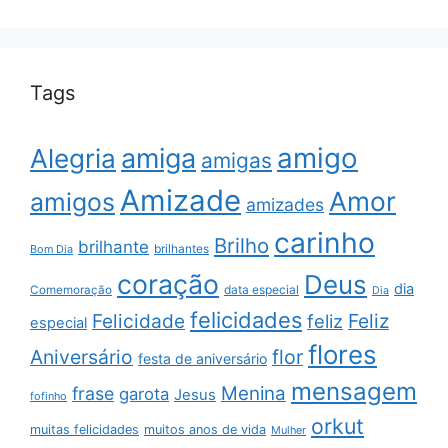
Tags
amigo
amiga
Alegria
amigas
Amizade
Amor
amigos
amizades
carinho
Brilho
brilhante
brilhantes
Bom Dia
coração
Deus
dia
data especial
Comemoração
Dia
felicidades
Feliz
Felicidade
feliz
especial
flores
Aniversário
flor
festa de aniversário
mensagem
Menina
frase
garota
Jesus
fofinho
orkut
muitas felicidades
muitos anos de vida
Mulher