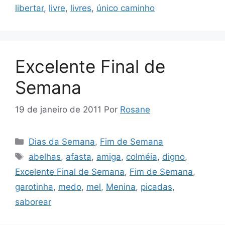
libertar
,
livre
,
livres
,
único caminho
Excelente Final de
Semana
19 de janeiro de 2011
Por
Rosane
Categorias
Dias da Semana
,
Fim de Semana
Tags
abelhas
,
afasta
,
amiga
,
colméia
,
digno
,
Excelente Final de Semana
,
Fim de Semana
,
garotinha
,
medo
,
mel
,
Menina
,
picadas
,
saborear