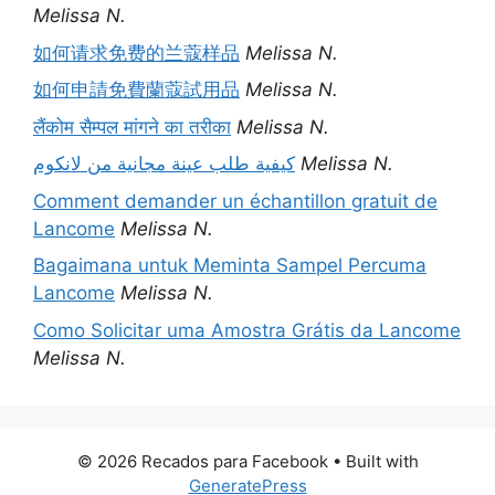
Melissa N.
如何请求免费的兰蔻样品
Melissa N.
如何申請免費蘭蔻試用品
Melissa N.
लैंकोम सैम्पल मांगने का तरीका
Melissa N.
كيفية طلب عينة مجانية من لانكوم
Melissa N.
Comment demander un échantillon gratuit de
Lancome
Melissa N.
Bagaimana untuk Meminta Sampel Percuma
Lancome
Melissa N.
Como Solicitar uma Amostra Grátis da Lancome
Melissa N.
© 2026 Recados para Facebook
• Built with
GeneratePress