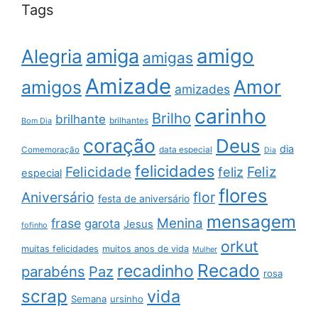
Tags
amigo
amiga
Alegria
amigas
Amizade
Amor
amigos
amizades
carinho
Brilho
brilhante
brilhantes
Bom Dia
coração
Deus
dia
data especial
Comemoração
Dia
felicidades
Feliz
Felicidade
feliz
especial
flores
Aniversário
flor
festa de aniversário
mensagem
Menina
frase
garota
Jesus
fofinho
orkut
muitas felicidades
muitos anos de vida
Mulher
Recado
recadinho
parabéns
Paz
rosa
scrap
vida
Semana
ursinho