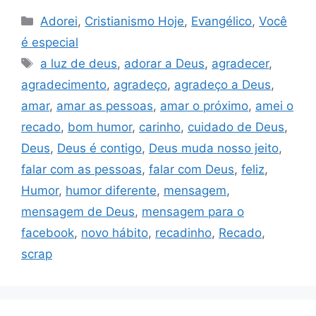
Categorias
Adorei
,
Cristianismo Hoje
,
Evangélico
,
Você
é especial
Tags
a luz de deus
,
adorar a Deus
,
agradecer
,
agradecimento
,
agradeço
,
agradeço a Deus
,
amar
,
amar as pessoas
,
amar o próximo
,
amei o
recado
,
bom humor
,
carinho
,
cuidado de Deus
,
Deus
,
Deus é contigo
,
Deus muda nosso jeito
,
falar com as pessoas
,
falar com Deus
,
feliz
,
Humor
,
humor diferente
,
mensagem
,
mensagem de Deus
,
mensagem para o
facebook
,
novo hábito
,
recadinho
,
Recado
,
scrap