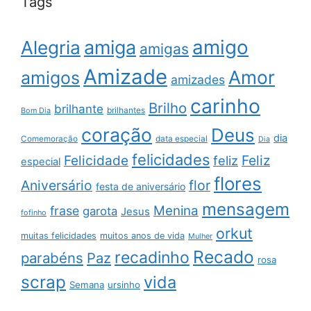
Tags
amigo
amiga
Alegria
amigas
Amizade
Amor
amigos
amizades
carinho
Brilho
brilhante
brilhantes
Bom Dia
coração
Deus
dia
data especial
Comemoração
Dia
felicidades
Feliz
Felicidade
feliz
especial
flores
Aniversário
flor
festa de aniversário
mensagem
Menina
frase
garota
Jesus
fofinho
orkut
muitas felicidades
muitos anos de vida
Mulher
Recado
recadinho
parabéns
Paz
rosa
scrap
vida
Semana
ursinho