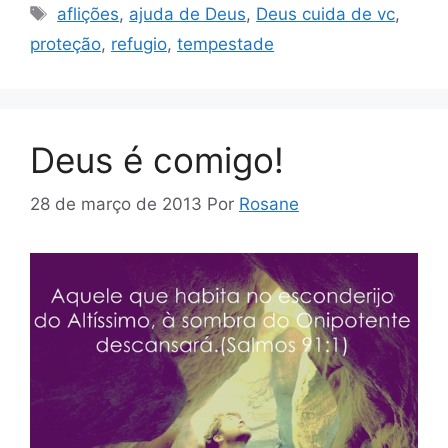
Tags
aflições
,
ajuda de Deus
,
Deus cuida de vc
,
proteção
,
refugio
,
tempestade
Deus é comigo!
28 de março de 2013
Por
Rosane