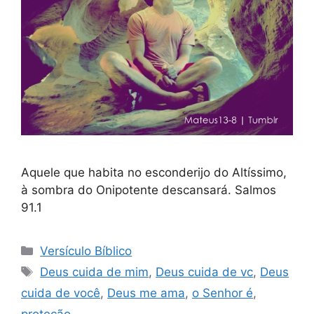
Aquele que habita no esconderijo do Altíssimo,
à sombra do Onipotente descansará. Salmos
91.1
Categorias
Versículo Bíblico
Tags
Deus cuida de mim
,
Deus cuida de vc
,
Deus
cuida de você
,
Deus me ama
,
o Senhor é
,