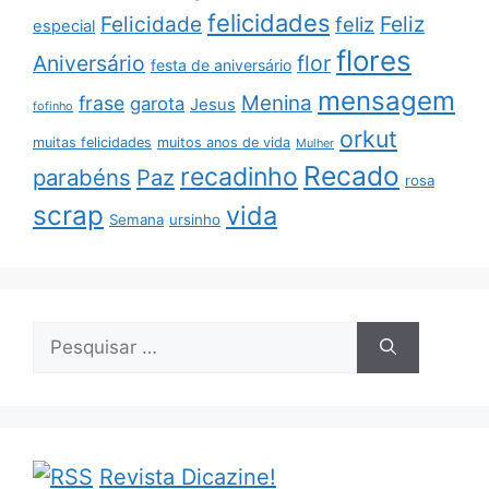
felicidades
Feliz
Felicidade
feliz
especial
flores
Aniversário
flor
festa de aniversário
mensagem
Menina
frase
garota
Jesus
fofinho
orkut
muitas felicidades
muitos anos de vida
Mulher
Recado
recadinho
parabéns
Paz
rosa
scrap
vida
Semana
ursinho
Pesquisar
por:
Revista Dicazine!