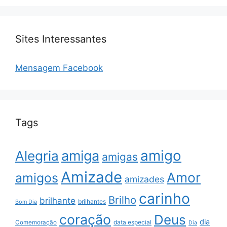
Sites Interessantes
Mensagem Facebook
Tags
amigo
amiga
Alegria
amigas
Amizade
Amor
amigos
amizades
carinho
Brilho
brilhante
brilhantes
Bom Dia
coração
Deus
dia
data especial
Comemoração
Dia