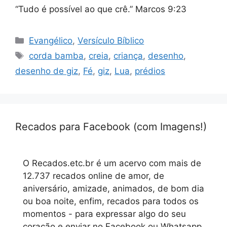
“Tudo é possível ao que crê.” Marcos 9:23
Categorias
Evangélico
,
Versículo Bíblico
Tags
corda bamba
,
creia
,
criança
,
desenho
,
desenho de giz
,
Fé
,
giz
,
Lua
,
prédios
Recados para Facebook (com Imagens!)
O Recados.etc.br é um acervo com mais de
12.737 recados online de amor, de
aniversário, amizade, animados, de bom dia
ou boa noite, enfim, recados para todos os
momentos - para expressar algo do seu
coração e enviar no Facebook ou Whatsapp.