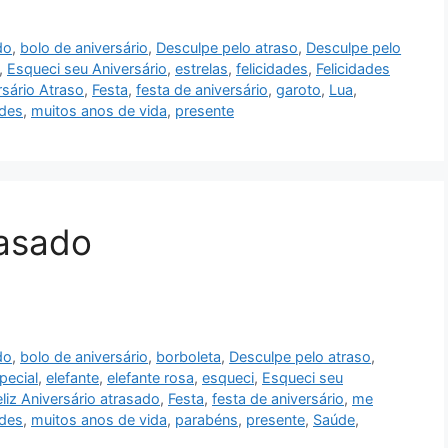
do
,
bolo de aniversário
,
Desculpe pelo atraso
,
Desculpe pelo
,
Esqueci seu Aniversário
,
estrelas
,
felicidades
,
Felicidades
rsário Atraso
,
Festa
,
festa de aniversário
,
garoto
,
Lua
,
ades
,
muitos anos de vida
,
presente
rasado
do
,
bolo de aniversário
,
borboleta
,
Desculpe pelo atraso
,
pecial
,
elefante
,
elefante rosa
,
esqueci
,
Esqueci seu
eliz Aniversário atrasado
,
Festa
,
festa de aniversário
,
me
ades
,
muitos anos de vida
,
parabéns
,
presente
,
Saúde
,