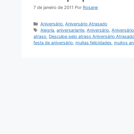
7 de janeiro de 2011
Por
Rosane
Categorias
Aniversário
,
Aniversário Atrasado
Tags
Alegria
,
aniversariante
,
Aniversário
,
Aniversári
atraso
,
Desculpe pelo atraso Aniversário Atrasad
festa de aniversário
,
muitas felicidades
,
muitos an