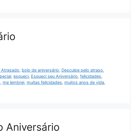
ário
o Atrasado
,
bolo de aniversário
,
Desculpe pelo atraso
,
pecial
,
esqueci
,
Esqueci seu Aniversário
,
felicidades
,
o
,
me lembrei
,
muitas felicidades
,
muitos anos de vida
,
o Aniversário