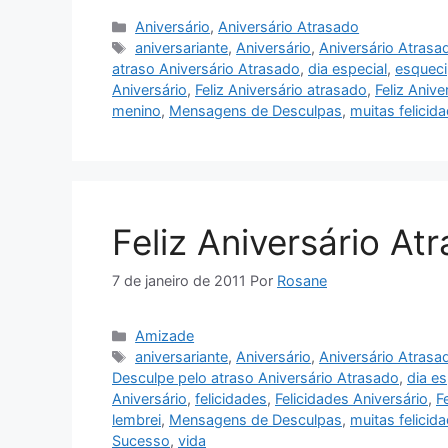
Categorias
Aniversário
,
Aniversário Atrasado
Tags
aniversariante
,
Aniversário
,
Aniversário Atrasa
atraso Aniversário Atrasado
,
dia especial
,
esqueci
Aniversário
,
Feliz Aniversário atrasado
,
Feliz Anive
menino
,
Mensagens de Desculpas
,
muitas felicid
Feliz Aniversário At
7 de janeiro de 2011
Por
Rosane
Categorias
Amizade
Tags
aniversariante
,
Aniversário
,
Aniversário Atrasa
Desculpe pelo atraso Aniversário Atrasado
,
dia es
Aniversário
,
felicidades
,
Felicidades Aniversário
,
F
lembrei
,
Mensagens de Desculpas
,
muitas felicid
Sucesso
,
vida