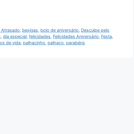
o Atrasado
,
bexigas
,
bolo de aniversário
,
Desculpe pelo
o
,
dia especial
,
felicidades
,
Felicidades Aniversário
,
Festa
,
os de vida
,
palhacinho
,
palhaço
,
parabéns