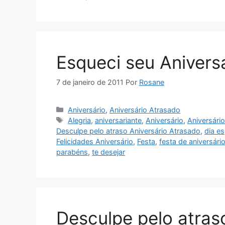
Esqueci seu Anivers
7 de janeiro de 2011
Por
Rosane
Categorias
Aniversário
,
Aniversário Atrasado
Tags
Alegria
,
aniversariante
,
Aniversário
,
Aniversári
Desculpe pelo atraso Aniversário Atrasado
,
dia es
Felicidades Aniversário
,
Festa
,
festa de aniversári
parabéns
,
te desejar
Desculpe pelo atras