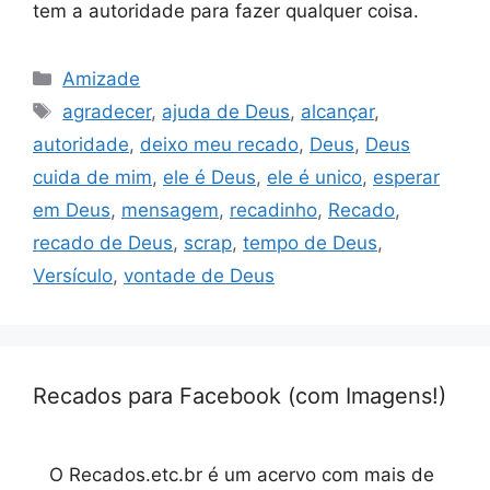
tem a autoridade para fazer qualquer coisa.
Categorias
Amizade
Tags
agradecer
,
ajuda de Deus
,
alcançar
,
autoridade
,
deixo meu recado
,
Deus
,
Deus
cuida de mim
,
ele é Deus
,
ele é unico
,
esperar
em Deus
,
mensagem
,
recadinho
,
Recado
,
recado de Deus
,
scrap
,
tempo de Deus
,
Versículo
,
vontade de Deus
Recados para Facebook (com Imagens!)
O Recados.etc.br é um acervo com mais de