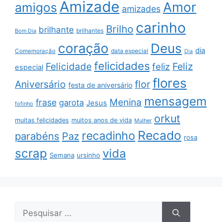
Amizade
Amor
amigos
amizades
carinho
Brilho
brilhante
brilhantes
Bom Dia
coração
Deus
dia
data especial
Comemoração
Dia
felicidades
Feliz
Felicidade
feliz
especial
flores
Aniversário
flor
festa de aniversário
mensagem
Menina
frase
garota
Jesus
fofinho
orkut
muitas felicidades
muitos anos de vida
Mulher
Recado
recadinho
parabéns
Paz
rosa
scrap
vida
Semana
ursinho
Pesquisar
por: