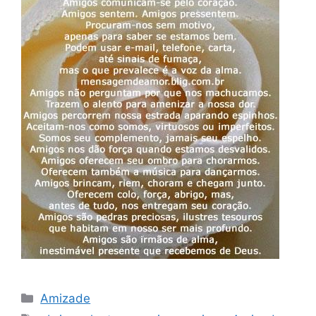
Categorias
Amizade