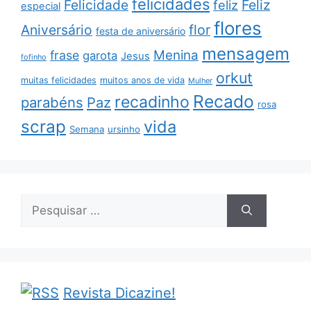
felicidades
Feliz
Felicidade
feliz
especial
flores
Aniversário
flor
festa de aniversário
mensagem
Menina
frase
garota
Jesus
fofinho
orkut
muitas felicidades
muitos anos de vida
Mulher
Recado
recadinho
parabéns
Paz
rosa
scrap
vida
Semana
ursinho
Pesquisar
por:
Revista Dicazine!