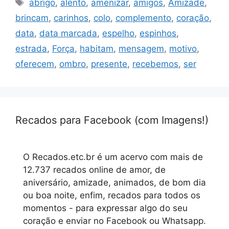
Tags
abrigo
,
alento
,
amenizar
,
amigos
,
Amizade
,
brincam
,
carinhos
,
colo
,
complemento
,
coração
,
data
,
data marcada
,
espelho
,
espinhos
,
estrada
,
Força
,
habitam
,
mensagem
,
motivo
,
oferecem
,
ombro
,
presente
,
recebemos
,
ser
Recados para Facebook (com Imagens!)
O Recados.etc.br é um acervo com mais de
12.737 recados online de amor, de
aniversário, amizade, animados, de bom dia
ou boa noite, enfim, recados para todos os
momentos - para expressar algo do seu
coração e enviar no Facebook ou Whatsapp.