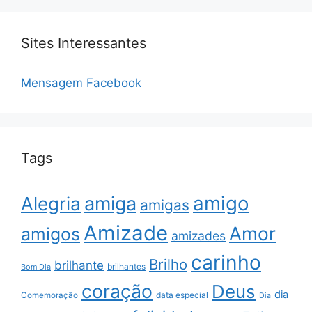
Sites Interessantes
Mensagem Facebook
Tags
amigo
amiga
Alegria
amigas
Amizade
Amor
amigos
amizades
carinho
Brilho
brilhante
brilhantes
Bom Dia
coração
Deus
dia
data especial
Comemoração
Dia