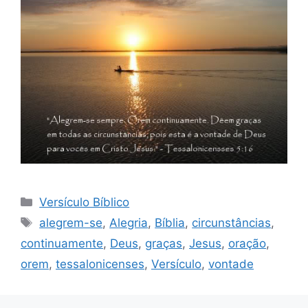
Categorias
Versículo Bíblico
Tags
alegrem-se
,
Alegria
,
Bíblia
,
circunstâncias
,
continuamente
,
Deus
,
graças
,
Jesus
,
oração
,
orem
,
tessalonicenses
,
Versículo
,
vontade