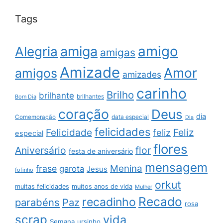
Tags
amigo
amiga
Alegria
amigas
Amizade
Amor
amigos
amizades
carinho
Brilho
brilhante
brilhantes
Bom Dia
coração
Deus
dia
data especial
Comemoração
Dia
felicidades
Feliz
Felicidade
feliz
especial
flores
Aniversário
flor
festa de aniversário
mensagem
Menina
frase
garota
Jesus
fofinho
orkut
muitas felicidades
muitos anos de vida
Mulher
Recado
recadinho
parabéns
Paz
rosa
scrap
vida
Semana
ursinho