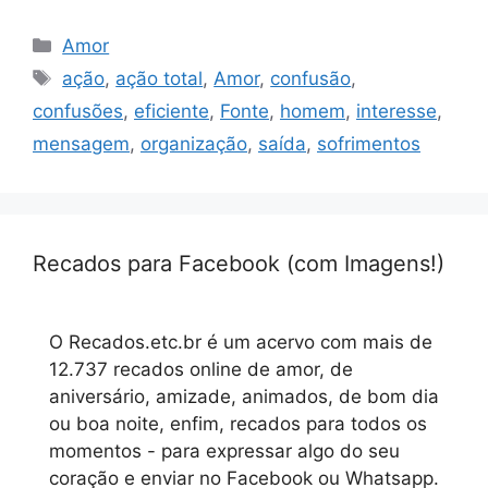
Categorias
Amor
Tags
ação
,
ação total
,
Amor
,
confusão
,
confusões
,
eficiente
,
Fonte
,
homem
,
interesse
,
mensagem
,
organização
,
saída
,
sofrimentos
Recados para Facebook (com Imagens!)
O Recados.etc.br é um acervo com mais de
12.737 recados online de amor, de
aniversário, amizade, animados, de bom dia
ou boa noite, enfim, recados para todos os
momentos - para expressar algo do seu
coração e enviar no Facebook ou Whatsapp.