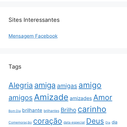
Sites Interessantes
Mensagem Facebook
Tags
amigo
amiga
Alegria
amigas
Amizade
Amor
amigos
amizades
carinho
Brilho
brilhante
brilhantes
Bom Dia
coração
Deus
dia
data especial
Comemoração
Dia