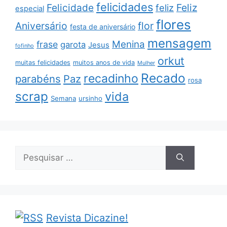
felicidades
Feliz
Felicidade
feliz
especial
flores
Aniversário
flor
festa de aniversário
mensagem
Menina
frase
garota
Jesus
fofinho
orkut
muitas felicidades
muitos anos de vida
Mulher
Recado
recadinho
parabéns
Paz
rosa
scrap
vida
Semana
ursinho
Pesquisar
por:
Revista Dicazine!