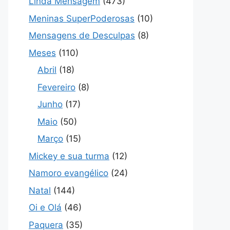
Linda Mensagem
(473)
Meninas SuperPoderosas
(10)
Mensagens de Desculpas
(8)
Meses
(110)
Abril
(18)
Fevereiro
(8)
Junho
(17)
Maio
(50)
Março
(15)
Mickey e sua turma
(12)
Namoro evangélico
(24)
Natal
(144)
Oi e Olá
(46)
Paquera
(35)