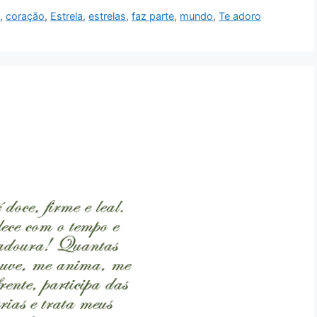
o
,
coração
,
Estrela
,
estrelas
,
faz parte
,
mundo
,
Te adoro