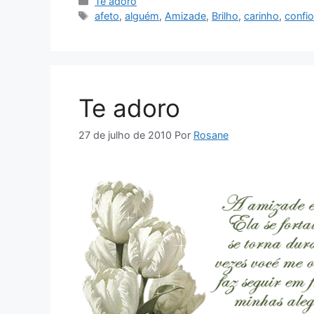
Categorias
Te adoro
Tags
afeto
,
alguém
,
Amizade
,
Brilho
,
carinho
,
confi
Te adoro
27 de julho de 2010
Por
Rosane