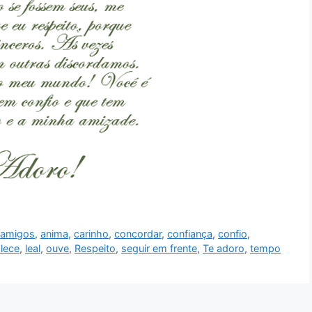
,
amigos
,
anima
,
carinho
,
concordar
,
confiança
,
confio
,
alece
,
leal
,
ouve
,
Respeito
,
seguir em frente
,
Te adoro
,
tempo