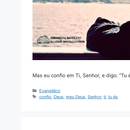
Mas eu confio em Ti, Senhor, e digo: ”Tu
Categorias
Evangélico
Tags
confio
,
Deus
,
meu Deus
,
Senhor
,
ti
,
tu és