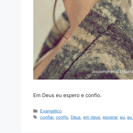
Em Deus eu espero e confio.
Categorias
Evangélico
Tags
confiar
,
confio
,
Deus
,
em deus
,
esperar
,
eu
,
eu