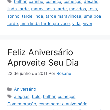
Tags
brilhar
,
carinho
,
começo
,
começos
,
desafio
,
linda tarde
,
maravilhosa tarde
,
movidos
,
rosa
,
sonho
,
tarde linda
,
tarde maravilhosa
,
uma boa
tarde
,
uma linda tarde pra você
,
vida
,
viver
Feliz Aniversário
Aproveite Seu Dia
22 de junho de 2011
Por
Rosane
Categorias
Aniversário
Tags
alegrias
,
bolo
,
brilhar
,
começos
,
Comemoração
,
comemorar o aniversário
,