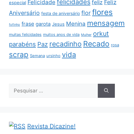
felicidades
Feliz
Felicidade
feliz
especial
flores
Aniversário
flor
festa de aniversário
mensagem
Menina
frase
garota
Jesus
fofinho
orkut
muitas felicidades
muitos anos de vida
Mulher
Recado
recadinho
parabéns
Paz
rosa
scrap
vida
Semana
ursinho
Pesquisar
por:
Revista Dicazine!