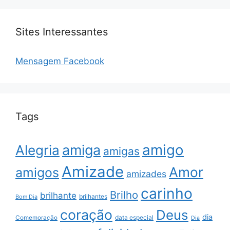
Sites Interessantes
Mensagem Facebook
Tags
amigo
amiga
Alegria
amigas
Amizade
Amor
amigos
amizades
carinho
Brilho
brilhante
brilhantes
Bom Dia
coração
Deus
dia
data especial
Comemoração
Dia