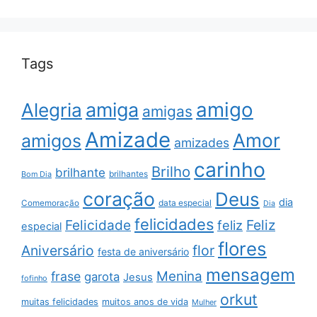
Tags
amigo
amiga
Alegria
amigas
Amizade
Amor
amigos
amizades
carinho
Brilho
brilhante
brilhantes
Bom Dia
coração
Deus
dia
data especial
Comemoração
Dia
felicidades
Feliz
Felicidade
feliz
especial
flores
Aniversário
flor
festa de aniversário
mensagem
Menina
frase
garota
Jesus
fofinho
orkut
muitas felicidades
muitos anos de vida
Mulher