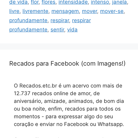
de vida
,
flor
,
flores
,
intensidade
,
intenso
,
janela
,
livre
,
livremente
,
mensagem
,
mover
,
mover-se
,
profundamente
,
respirar
,
respirar
profundamente
,
sentir
,
vida
Recados para Facebook (com Imagens!)
O Recados.etc.br é um acervo com mais de
12.737 recados online de amor, de
aniversário, amizade, animados, de bom dia
ou boa noite, enfim, recados para todos os
momentos - para expressar algo do seu
coração e enviar no Facebook ou Whatsapp.