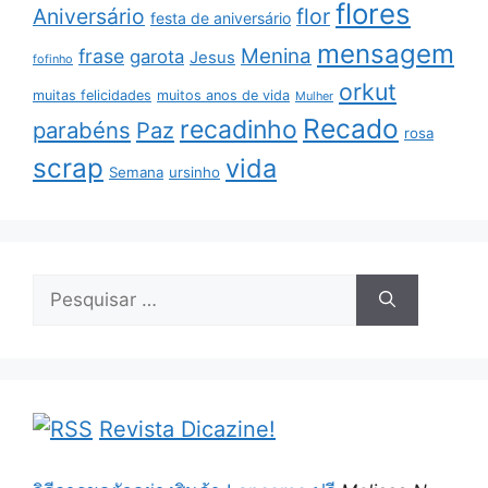
flores
Aniversário
flor
festa de aniversário
mensagem
Menina
frase
garota
Jesus
fofinho
orkut
muitas felicidades
muitos anos de vida
Mulher
Recado
recadinho
parabéns
Paz
rosa
scrap
vida
Semana
ursinho
Pesquisar
por:
Revista Dicazine!