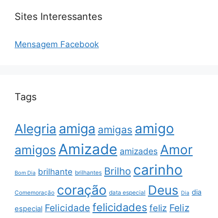
Sites Interessantes
Mensagem Facebook
Tags
amigo
amiga
Alegria
amigas
Amizade
Amor
amigos
amizades
carinho
Brilho
brilhante
brilhantes
Bom Dia
coração
Deus
dia
data especial
Comemoração
Dia
felicidades
Feliz
Felicidade
feliz
especial