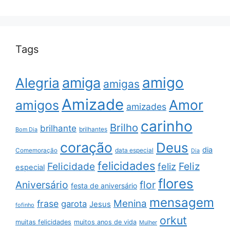
Tags
amigo
amiga
Alegria
amigas
Amizade
Amor
amigos
amizades
carinho
Brilho
brilhante
brilhantes
Bom Dia
coração
Deus
dia
data especial
Comemoração
Dia
felicidades
Feliz
Felicidade
feliz
especial
flores
Aniversário
flor
festa de aniversário
mensagem
Menina
frase
garota
Jesus
fofinho
orkut
muitas felicidades
muitos anos de vida
Mulher