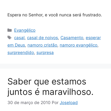
Espera no Senhor, e você nunca será frustrado.
Categorias
Evangélico
Tags
casal
,
casal de noivos
,
Casamento
,
esperar
em Deus
,
namoro cristão
,
namoro evangélico
,
surpreendido
,
surpresa
Saber que estamos
juntos é maravilhoso.
30 de março de 2010
Por
Joseload