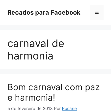
Pular
para
Recados para Facebook
Menu
o
conteúdo
carnaval de
harmonia
Bom carnaval com paz
e harmonia!
5 de fevereiro de 2013
Por
Rosane