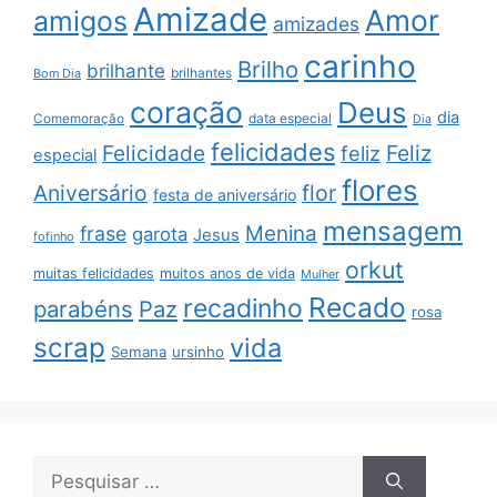
Amizade
Amor
amigos
amizades
carinho
Brilho
brilhante
brilhantes
Bom Dia
coração
Deus
dia
data especial
Comemoração
Dia
felicidades
Feliz
Felicidade
feliz
especial
flores
Aniversário
flor
festa de aniversário
mensagem
Menina
frase
garota
Jesus
fofinho
orkut
muitas felicidades
muitos anos de vida
Mulher
Recado
recadinho
parabéns
Paz
rosa
scrap
vida
Semana
ursinho
Pesquisar
por: