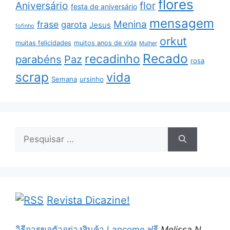
flores
Aniversário
flor
festa de aniversário
mensagem
Menina
frase
garota
Jesus
fofinho
orkut
muitas felicidades
muitos anos de vida
Mulher
Recado
recadinho
parabéns
Paz
rosa
scrap
vida
Semana
ursinho
Pesquisar
por:
Revista Dicazine!
วิธีการขอตัวอย่างสินค้า Lancome ฟรี
Melissa N.