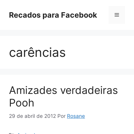
Pular
para
Recados para Facebook
Menu
o
conteúdo
carências
Amizades verdadeiras
Pooh
29 de abril de 2012
Por
Rosane
Categorias