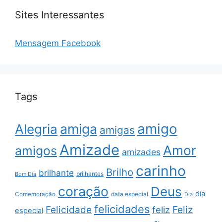
Sites Interessantes
Mensagem Facebook
Tags
amigo
amiga
Alegria
amigas
Amizade
Amor
amigos
amizades
carinho
Brilho
brilhante
brilhantes
Bom Dia
coração
Deus
dia
data especial
Comemoração
Dia
felicidades
Feliz
Felicidade
feliz
especial