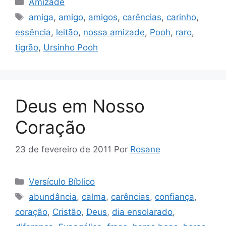
Amizade
Tags
amiga
,
amigo
,
amigos
,
carências
,
carinho
,
essência
,
leitão
,
nossa amizade
,
Pooh
,
raro
,
tigrão
,
Ursinho Pooh
Deus em Nosso
Coração
23 de fevereiro de 2011
Por
Rosane
Categorias
Versículo Bíblico
Tags
abundância
,
calma
,
carências
,
confiança
,
coração
,
Cristão
,
Deus
,
dia ensolarado
,