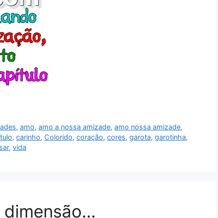
zades
,
amo
,
amo a nossa amizade
,
amo nossa amizade
,
tulo
,
carinho
,
Colorido
,
coração
,
cores
,
garota
,
garotinha
,
sar
,
vida
 dimensão…