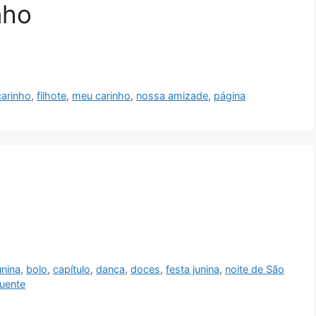
nho
carinho
,
filhote
,
meu carinho
,
nossa amizade
,
página
unina
,
bolo
,
capítulo
,
dança
,
doces
,
festa junina
,
noite de São
uente