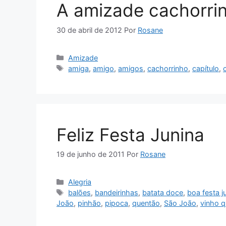
A amizade cachorri
30 de abril de 2012
Por
Rosane
Categorias
Amizade
Tags
amiga
,
amigo
,
amigos
,
cachorrinho
,
capítulo
,
Feliz Festa Junina
19 de junho de 2011
Por
Rosane
Categorias
Alegria
Tags
balões
,
bandeirinhas
,
batata doce
,
boa festa j
João
,
pinhão
,
pipoca
,
quentão
,
São João
,
vinho q