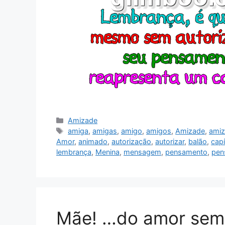
Categorias
Amizade
Tags
amiga
,
amigas
,
amigo
,
amigos
,
Amizade
,
ami
Amor
,
animado
,
autorização
,
autorizar
,
balão
,
capí
lembrança
,
Menina
,
mensagem
,
pensamento
,
pen
Mãe! …do amor sem