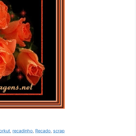
orkut
,
recadinho
,
Recado
,
scrap