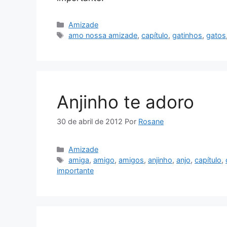
Categorias
Amizade
Tags
amo nossa amizade
,
capítulo
,
gatinhos
,
gatos
Anjinho te adoro
30 de abril de 2012
Por
Rosane
Categorias
Amizade
Tags
amiga
,
amigo
,
amigos
,
anjinho
,
anjo
,
capítulo
,
importante