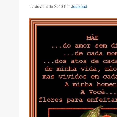
27 de abril de 2010
Por
Joseload