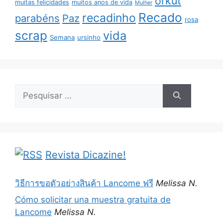
orkut
muitas felicidades
muitos anos de vida
Mulher
Recado
recadinho
parabéns
Paz
rosa
scrap
vida
Semana
ursinho
Pesquisar
por:
Revista Dicazine!
วิธีการขอตัวอย่างสินค้า Lancome ฟรี
Melissa N.
Cómo solicitar una muestra gratuita de
Lancome
Melissa N.