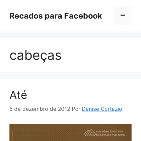
Pular
para
Recados para Facebook
Menu
o
conteúdo
cabeças
Até
5 de dezembro de 2012
Por
Denise Cortazio