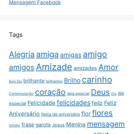
Mensagem Facebook
Tags
amigo
amiga
Alegria
amigas
Amizade
Amor
amigos
amizades
carinho
Brilho
brilhante
brilhantes
Bom Dia
coração
Deus
dia
data especial
Comemoração
Dia
felicidades
Feliz
Felicidade
feliz
especial
flores
Aniversário
flor
festa de aniversário
mensagem
Menina
frase
garota
Jesus
fofinho