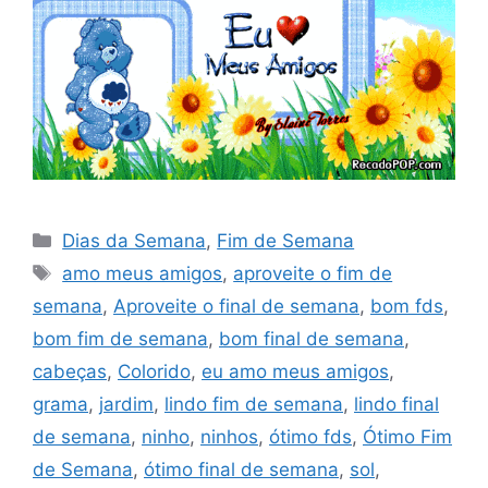
Categorias
Dias da Semana
,
Fim de Semana
Tags
amo meus amigos
,
aproveite o fim de
semana
,
Aproveite o final de semana
,
bom fds
,
bom fim de semana
,
bom final de semana
,
cabeças
,
Colorido
,
eu amo meus amigos
,
grama
,
jardim
,
lindo fim de semana
,
lindo final
de semana
,
ninho
,
ninhos
,
ótimo fds
,
Ótimo Fim
de Semana
,
ótimo final de semana
,
sol
,