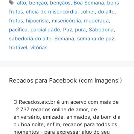
Tags
alto
,
benção
,
bençãos
,
Boa Semana
,
bons
frutos
,
cheia de misericórdia
,
colher
,
do alto
,
frutos
,
hipocrisia
,
misericórdia
,
moderada
,
pacífica
,
parcialidade
,
Paz
,
pura
,
Sabedoria
,
sabedoria do alto
,
Semana
,
semana de paz
,
tratável
,
vitórias
Recados para Facebook (com Imagens!)
O Recados.etc.br é um acervo com mais de
12.737 recados online de amor, de
aniversário, amizade, animados, de bom dia
ou boa noite, enfim, recados para todos os
momentos - para expressar algo do seu