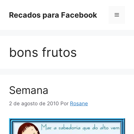
Pular
para
Recados para Facebook
Menu
o
conteúdo
bons frutos
Semana
2 de agosto de 2010
Por
Rosane