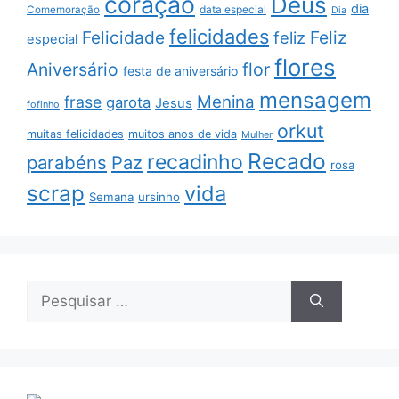
coração
Deus
dia
data especial
Comemoração
Dia
felicidades
Feliz
Felicidade
feliz
especial
flores
Aniversário
flor
festa de aniversário
mensagem
Menina
frase
garota
Jesus
fofinho
orkut
muitas felicidades
muitos anos de vida
Mulher
Recado
recadinho
parabéns
Paz
rosa
scrap
vida
Semana
ursinho
Pesquisar
por: