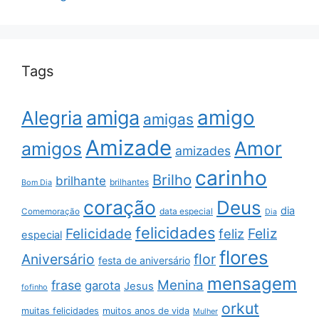
Tags
amigo
amiga
Alegria
amigas
Amizade
Amor
amigos
amizades
carinho
Brilho
brilhante
brilhantes
Bom Dia
coração
Deus
dia
data especial
Comemoração
Dia
felicidades
Feliz
Felicidade
feliz
especial
flores
Aniversário
flor
festa de aniversário
mensagem
Menina
frase
garota
Jesus
fofinho
orkut
muitas felicidades
muitos anos de vida
Mulher