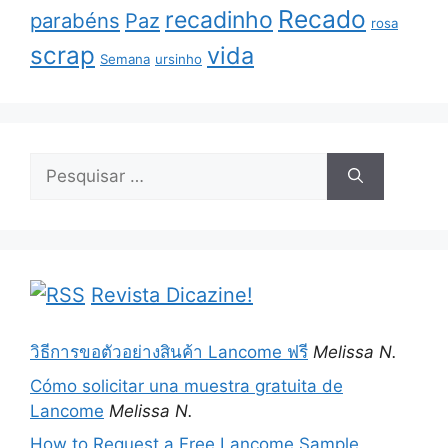
Recado
recadinho
parabéns
Paz
rosa
scrap
vida
Semana
ursinho
Pesquisar
por:
Revista Dicazine!
วิธีการขอตัวอย่างสินค้า Lancome ฟรี
Melissa N.
Cómo solicitar una muestra gratuita de
Lancome
Melissa N.
How to Request a Free Lancome Sample