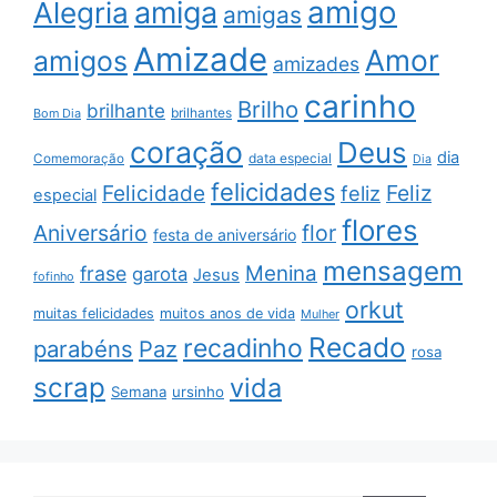
amigo
amiga
Alegria
amigas
Amizade
Amor
amigos
amizades
carinho
Brilho
brilhante
brilhantes
Bom Dia
coração
Deus
dia
data especial
Comemoração
Dia
felicidades
Feliz
Felicidade
feliz
especial
flores
Aniversário
flor
festa de aniversário
mensagem
Menina
frase
garota
Jesus
fofinho
orkut
muitas felicidades
muitos anos de vida
Mulher
Recado
recadinho
parabéns
Paz
rosa
scrap
vida
Semana
ursinho