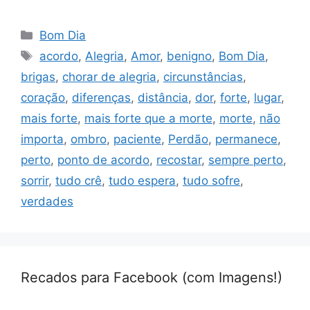
Categorias
Bom Dia
Tags
acordo
,
Alegria
,
Amor
,
benigno
,
Bom Dia
,
brigas
,
chorar de alegria
,
circunstâncias
,
coração
,
diferenças
,
distância
,
dor
,
forte
,
lugar
,
mais forte
,
mais forte que a morte
,
morte
,
não
importa
,
ombro
,
paciente
,
Perdão
,
permanece
,
perto
,
ponto de acordo
,
recostar
,
sempre perto
,
sorrir
,
tudo crê
,
tudo espera
,
tudo sofre
,
verdades
Recados para Facebook (com Imagens!)