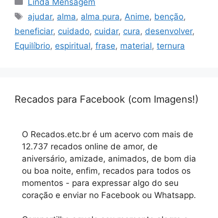
Linda Mensagem
Tags
ajudar
,
alma
,
alma pura
,
Anime
,
benção
,
beneficiar
,
cuidado
,
cuidar
,
cura
,
desenvolver
,
Equilíbrio
,
espiritual
,
frase
,
material
,
ternura
Recados para Facebook (com Imagens!)
O Recados.etc.br é um acervo com mais de
12.737 recados online de amor, de
aniversário, amizade, animados, de bom dia
ou boa noite, enfim, recados para todos os
momentos - para expressar algo do seu
coração e enviar no Facebook ou Whatsapp.