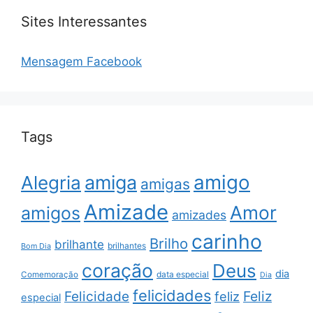
Sites Interessantes
Mensagem Facebook
Tags
amigo
amiga
Alegria
amigas
Amizade
Amor
amigos
amizades
carinho
Brilho
brilhante
brilhantes
Bom Dia
coração
Deus
dia
data especial
Comemoração
Dia
felicidades
Feliz
Felicidade
feliz
especial