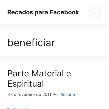
Pular
para
Recados para Facebook
Menu
o
conteúdo
beneficiar
Parte Material e
Espiritual
3 de fevereiro de 2011
Por
Rosane
Categorias