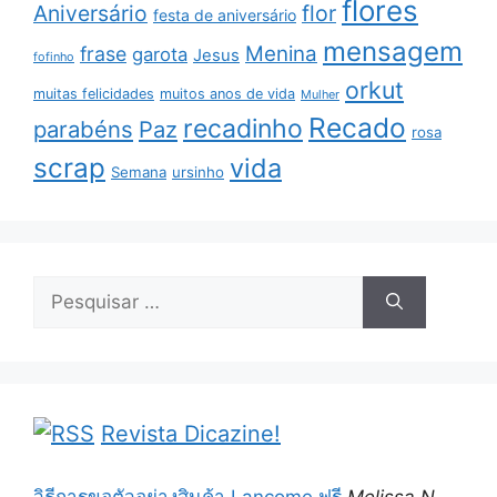
flores
Aniversário
flor
festa de aniversário
mensagem
Menina
frase
garota
Jesus
fofinho
orkut
muitas felicidades
muitos anos de vida
Mulher
Recado
recadinho
parabéns
Paz
rosa
scrap
vida
Semana
ursinho
Pesquisar
por:
Revista Dicazine!